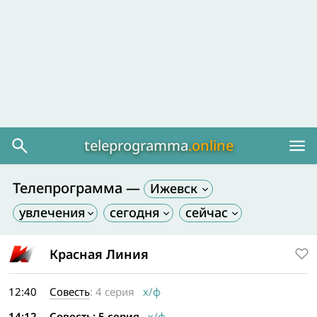
teleprogramma
.online
Телепрограмма —
Ижевск
Красная Линия
12:40
Совесть
: 4 серия
х/ф
14:12
Совесть
: 5 серия
х/ф