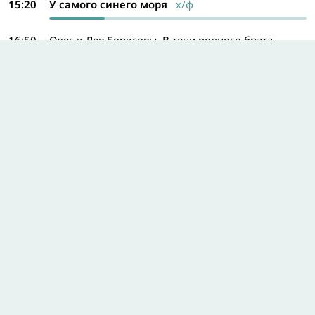
15:20
У самого синего моря
х/ф
16:50
Олег и Лев Борисовы. В тени родного брата
18:15
Знак качества: Надомные услуги
19:00
Фактор жизни: Ходи, Россия!
19:40
Герои и жертвы холодной войны: Укол зонтиком
20:25
Закон и порядок
Программа на весь день
Звезда Плюс
14:35
Секретные материалы: Лекарство для Победы
15:20
Военная приёмка: Выпуск от 7 августа
16:00
Любовь на линии огня: Сталинградская поэма