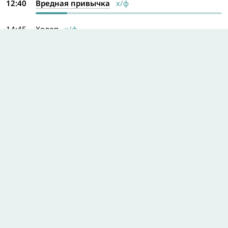
12:40
Вредная привычка
х/ф
14:45
Холоп
х/ф
17:00
Плакса: 1–2 серии
т/с
19:00
Мама будет против: 1-й сезон, 12 серия. 2-й
сезон, 4 серия
т/с
22:05
Коломбиана
х/ф
00:15
Анна
х/ф
Программа на весь день
Домашний
11:35
Прости меня...: Чужие деньги. Беглянка
12:45
Беду отведу: Плач. Черная вдова
13:50
Знахарка: Бабушка