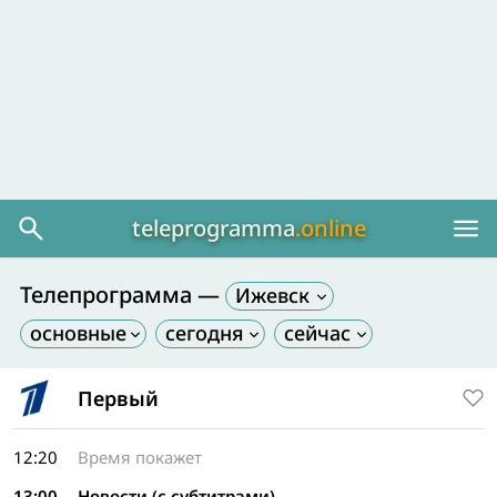
teleprogramma
.online
Телепрограмма —
Ижевск
Первый
12:20
Время покажет
13:00
Новости (с субтитрами)