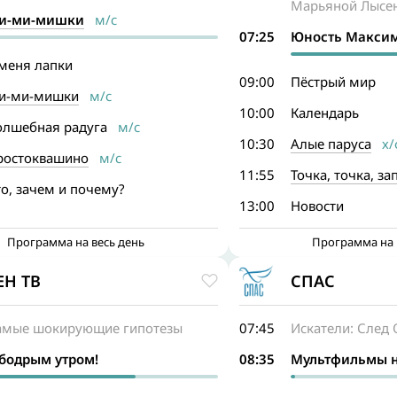
Марьяной Лысе
и-ми-мишки
м/с
07:25
Юность Макси
 меня лапки
09:00
Пёстрый мир
и-ми-мишки
м/с
10:00
Календарь
олшебная радуга
м/с
10:30
Алые паруса
х/
ростоквашино
м/с
11:55
Точка, точка, зап
о, зачем и почему?
13:00
Новости
Программа на весь день
Программа на 
ЕН ТВ
СПАС
амые шокирующие гипотезы
07:45
Искатели: След
 бодрым утром!
08:35
Мультфильмы н