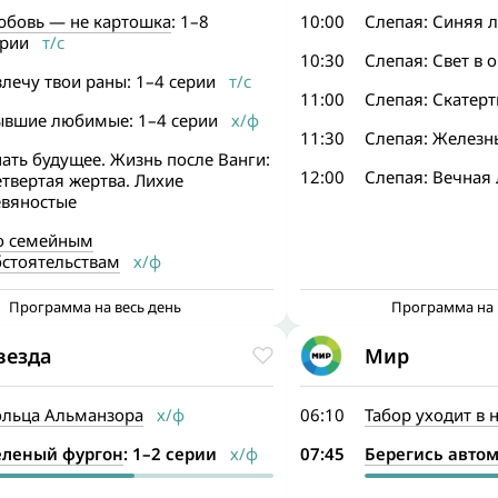
юбовь — не картошка
: 1–8
10:00
Слепая: Синяя л
ерии
т/с
10:30
Слепая: Свет в 
лечу твои раны: 1–4 серии
т/с
11:00
Слепая: Скатерт
ывшие любимые: 1–4 серии
х/ф
11:30
Слепая: Железн
ать будущее. Жизнь после Ванги:
12:00
Слепая: Вечная
твертая жертва. Лихие
евяностые
о семейным
бстоятельствам
х/ф
Программа на весь день
Программа на 
везда
Мир
ольца Альманзора
х/ф
06:10
Табор уходит в 
еленый фургон
: 1–2 серии
х/ф
07:45
Берегись авто