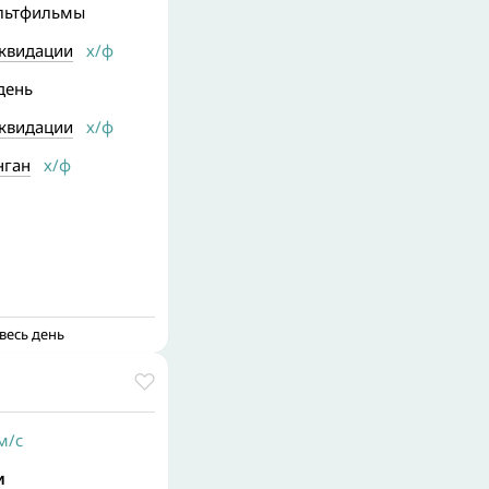
ультфильмы
иквидации
х/ф
день
иквидации
х/ф
нган
х/ф
весь день
/с
и