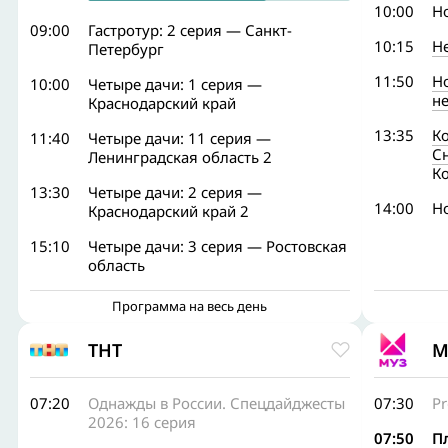
10:00
Н
09:00
Гастротур: 2 серия — Санкт-
10:15
Н
Петербург
11:50
Н
10:00
Четыре дачи: 1 серия —
н
Краснодарский край
13:35
К
11:40
Четыре дачи: 11 серия —
С
Ленинградская область 2
К
13:30
Четыре дачи: 2 серия —
14:00
Н
Краснодарский край 2
15:10
Четыре дачи: 3 серия — Ростовская
область
Программа на весь день
ТНТ
М
07:20
Однажды в России. Спецдайджесты
07:30
Pr
2026: 16 серия
07:50
П