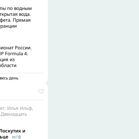
опы по водным
ткрытая вода.
фета. Прямая
Франции
ионат России.
P Formula 4.
ция из
области
весь день
ет: Илья Ильф,
 Двенадцать
Лоскутик и
льце
м/ф