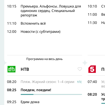
10:15
Премьера. Альфонсы. Ловушка для
10:10
С
одиноких сердец. Специальный
11:00
В
репортаж
11:30
Н
11:10
Вспомнить всё
12:00
Новости (с субтитрами)
Программа на весь день
НТВ
П
08:20
Пляж. Жаркий сезон: 1–4 серии
т/с
07:40
У
в
08:25
Поедем, поедим!
08:20
У
т
09:25
Едим дома