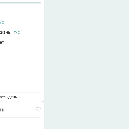
/с
жизнь
т/с
ет
весь день
ан