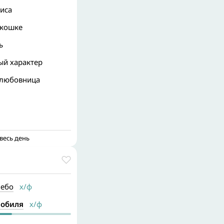
иса
окошке
ь
ый характер
 любовница
весь день
небо
х/ф
мобиля
х/ф