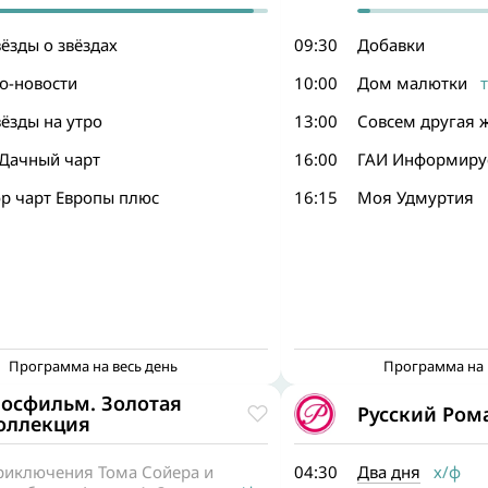
ёзды о звёздах
09:30
Добавки
o-новости
10:00
Дом малютки
т
ёзды на утро
13:00
Совсем другая 
-Дачный чарт
16:00
ГАИ Информиру
op чарт Европы плюс
16:15
Моя Удмуртия
Программа на весь день
Программа на 
осфильм. Золотая
Русский Ром
оллекция
риключения Тома Сойера и
04:30
Два дня
х/ф