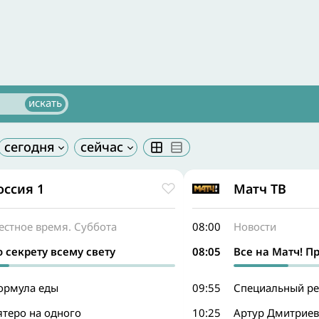
оссия 1
Матч ТВ
естное время. Суббота
08:00
Новости
о секрету всему свету
08:05
Все на Матч! П
ормула еды
09:55
Специальный ре
ятеро на одного
10:25
Артур Дмитриев