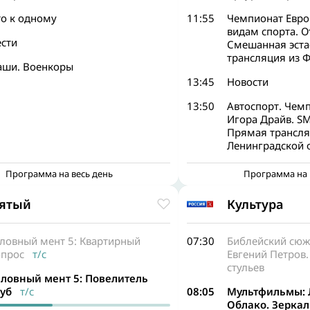
то к одному
11:55
Чемпионат Евр
видам спорта. О
ести
Смешанная эста
трансляция из 
аши. Военкоры
13:45
Новости
13:50
Автоспорт. Чемп
Игора Драйв. SM
Прямая трансля
Ленинградской 
Программа на весь день
Программа на 
ятый
Культура
словный мент 5: Квартирный
07:30
Библейский сюж
опрос
т/с
Евгений Петров.
стульев
словный мент 5: Повелитель
руб
т/с
08:05
Мультфильмы: 
Облако. Зерка