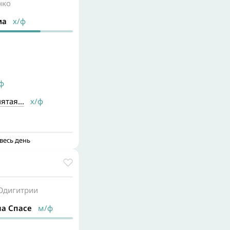
нко
ма
х/ф
ф
ятая...
х/ф
весь день
 Одигитрии
а Спасе
м/ф