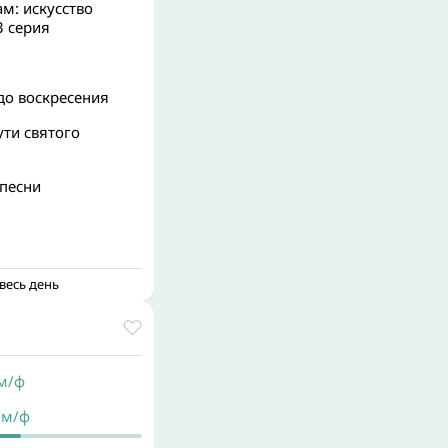
м: искусство
3 серия
до воскресения
ти святого
песни
весь день
/ф
м/ф