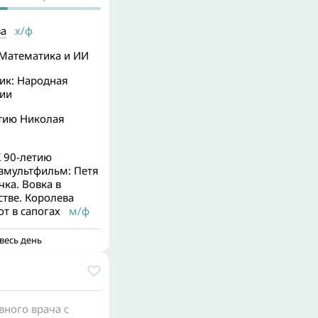
ва
х/ф
 Математика и ИИ
ик: Народная
ии
етию Николая
 90-летию
змультфильм: Петя
ка. Вовка в
тве. Королева
от в сапогах
м/ф
весь день
вного врача с