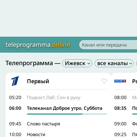
teleprogramma
.online
Телепрограмма —
Ижевск
Первый
Р
05:20
Подкаст.Лаб: Сон в руку
08:00
М
06:00
Телеканал Доброе утро. Суббота
08:35
П
09:45
Слово пастыря
09:00
Ф
10:00
Новости
09:25
П