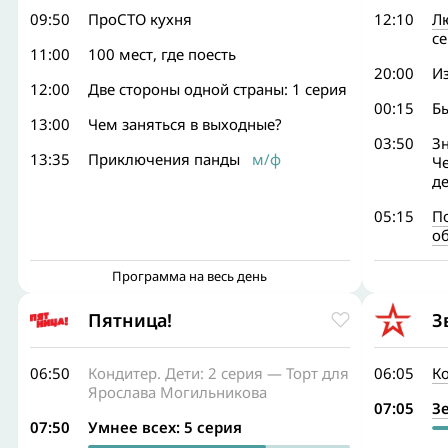
09:50
ПроСТО кухня
12:10
Л
с
11:00
100 мест, где поесть
20:00
Из
12:00
Две стороны одной страны: 1 серия
00:15
Б
13:00
Чем заняться в выходные?
03:50
Зн
13:35
Приключения панды
м/ф
Че
д
05:15
П
о
Программа на весь день
Пятница!
З
06:50
Кондитер. Дети: 2 серия — Торт для
06:05
К
Ярослава Могильникова
07:05
З
07:50
Умнее всех: 5 серия