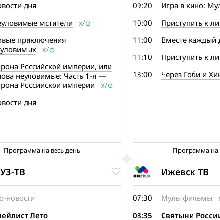
овости дня
09:20
Игра в кино: М
еуловимые мстители
х/ф
10:00
Приступить к л
овые приключения
11:00
Вместе каждый 
еуловимых
х/ф
11:10
Приступить к л
орона Российской империи, или
13:00
Через Гоби и Хи
нова неуловимые
: Часть 1-я —
орона Российской империи
х/ф
овости дня
Программа на весь день
Программа на 
УЗ-ТВ
Ижевск ТВ
o-новости
07:30
Мультфильмы
м
лейлист Лето
08:35
Святыни Росси