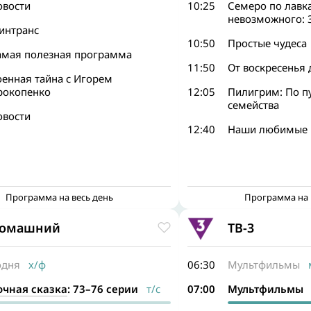
овости
10:25
Семеро по лавка
невозможного: 
интранс
10:50
Простые чудеса
амая полезная программа
11:50
От воскресенья 
оенная тайна с Игорем
рокопенко
12:05
Пилигрим: По пу
семейства
овости
12:40
Наши любимые 
Программа на весь день
Программа на 
омашний
ТВ-3
одня
х/ф
06:30
Мультфильмы
м
очная сказка
: 73–76 серии
т/с
07:00
Мультфильмы