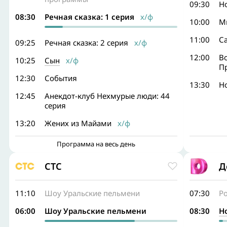
09:30
Н
08:30
Речная сказка: 1 серия
х/ф
10:00
М
11:00
С
09:25
Речная сказка: 2 серия
х/ф
12:00
В
10:25
Сын
х/ф
П
12:30
События
13:30
Н
12:45
Анекдот-клуб Нехмурые люди: 44
серия
13:20
Жених из Майами
х/ф
Программа на весь день
СТС
Д
11:10
Шоу Уральские пельмени
07:30
Р
06:00
Шоу Уральские пельмени
08:30
Н