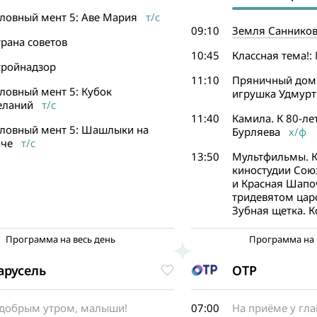
словный мент 5: Аве Мария
т/с
09:10
Земля Саннико
рана советов
10:45
Классная тема!:
тройнадзор
11:10
Пряничный дом
ловный мент 5: Кубок
игрушка Удмурт
еланий
т/с
11:40
Камила. К 80-л
словный мент 5: Шашлыки на
Бурляева
х/ф
аче
т/с
13:50
Мультфильмы. К
киностудии Сою
и Красная Шапоч
тридевятом царс
Зубная щетка. К
Программа на весь день
Программа на 
арусель
ОТР
 добрым утром, малыши!
07:00
На приёме у гла