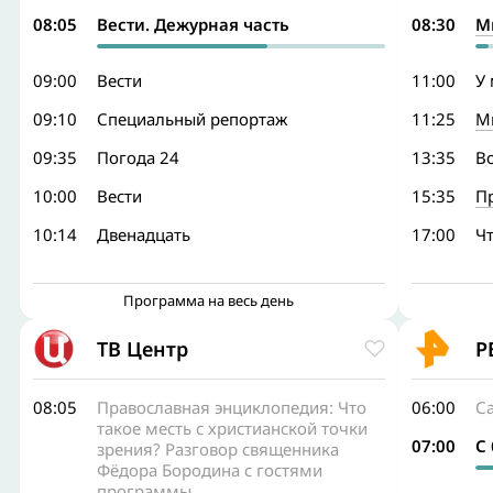
08:05
Вести. Дежурная часть
08:30
М
09:00
Вести
11:00
У
09:10
Специальный репортаж
11:25
М
09:35
Погода 24
13:35
В
10:00
Вести
15:35
П
10:14
Двенадцать
17:00
Чт
Программа на весь день
ТВ Центр
Р
08:05
Православная энциклопедия: Что
06:00
С
такое месть с христианской точки
07:00
С
зрения? Разговор священника
Фёдора Бородина с гостями
программы