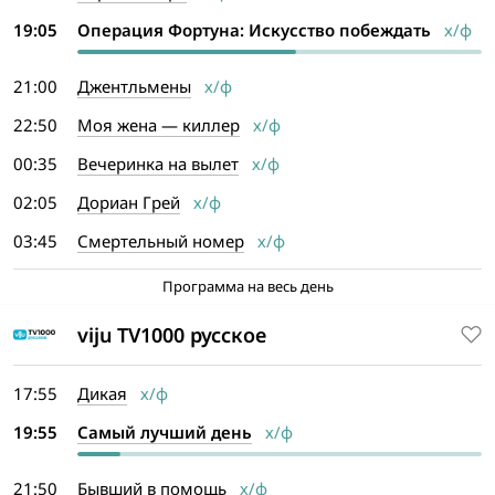
19:05
Операция Фортуна: Искусство побеждать
х/ф
21:00
Джентльмены
х/ф
22:50
Моя жена — киллер
х/ф
00:35
Вечеринка на вылет
х/ф
02:05
Дориан Грей
х/ф
03:45
Смертельный номер
х/ф
Программа на весь день
viju TV1000 русское
17:55
Дикая
х/ф
19:55
Самый лучший день
х/ф
21:50
Бывший в помощь
х/ф