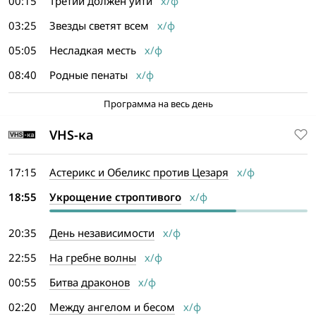
00:15
Третий должен уйти
х/ф
03:25
Звезды светят всем
х/ф
05:05
Несладкая месть
х/ф
08:40
Родные пенаты
х/ф
Программа на весь день
VHS-ка
17:15
Астерикс и Обеликс против Цезаря
х/ф
18:55
Укрощение строптивого
х/ф
20:35
День независимости
х/ф
22:55
На гребне волны
х/ф
00:55
Битва драконов
х/ф
02:20
Между ангелом и бесом
х/ф