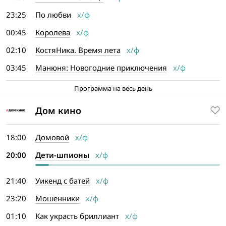
23:25
По любви
х/ф
00:45
Королева
х/ф
02:10
КостяНика. Время лета
х/ф
03:45
Манюня: Новогодние приключения
х/ф
Программа на весь день
Дом кино
18:00
Домовой
х/ф
20:00
Дети-шпионы
х/ф
21:40
Уикенд с батей
х/ф
23:20
Мошенники
х/ф
01:10
Как украсть бриллиант
х/ф