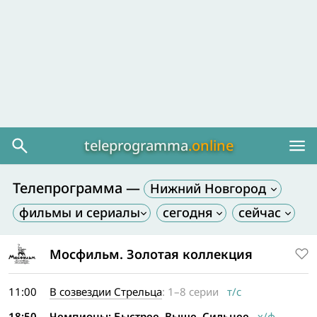
teleprogramma
.online
Телепрограмма —
Нижний Новгород
Мосфильм. Золотая коллекция
11:00
В созвездии Стрельца
: 1–8 серии
т/с
18:50
Чемпионы: Быстрее. Выше. Сильнее
х/ф