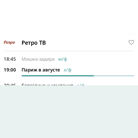
Ретро ТВ
18:45
Мишка-задира
м/ф
19:00
Париж в августе
х/ф
20:45
Борсалино и компания
х/ф
22:40
Машенькин концерт
м/ф
22:50
Два жадных медвежонка
м/ф
23:00
Веселые ребята
х/ф
00:35
Таежная сказка
м/ф