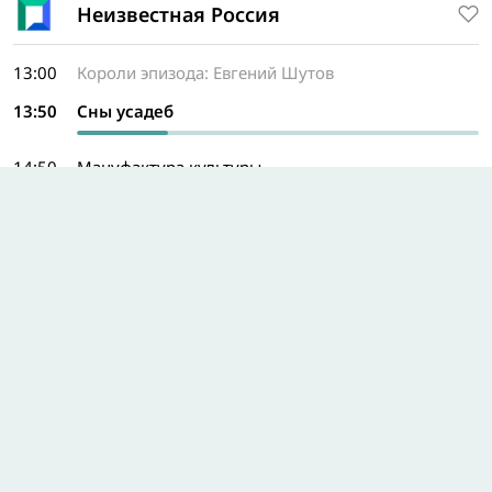
Неизвестная Россия
13:00
Короли эпизода: Евгений Шутов
13:50
Сны усадеб
14:50
Мануфактура культуры
16:00
Забытый полководец: 3 серия — Трубачев
Василий Алексеевич
16:30
Радищев. Путешествие без сантиментов: 1 серия
17:20
Ваш ход, Королева!
18:25
Пешком в историю: 3 серия — Гороховая и
другие улицы Гончарова
Программа на весь день
Первый космический