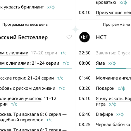
кроватью
х/ф
к украсть бриллиант
х/ф
08:10
Презумпция нев
Программа на весь день
Программа на 
усский Бестселлер
НСТ
ом с лилиями
: 17–20 серии
т/с
22:30
Заклятье: Спуск
ом с лилиями
: 21–24 серии
т/с
00:00
Яма
х/ф
сские горки
: 21–24 серии
т/с
01:40
Молчание ангел
юбовь с риском для жизни
т/с
03:20
Подарок
х/ф
олицейский участок
: 11–12
05:10
Я иду искать. К
ерии
т/с
игра
х/ф
сква. Три вокзала 8: 6 серия —
06:40
В эфире
х/ф
вадебный переполох
т/с
08:25
Черная бабочка
сква. Три вокзала 8: 7 серия —