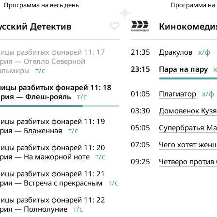
Программа на весь день
Программа на 
усский Детектив
Кинокомеди
лицы разбитых фонарей 11: 17
21:35
Дракулов
х/ф
ерия — Отелло Северной
23:15
Пара на пару
х
альмиры
т/с
лицы разбитых фонарей 11: 18
01:05
Плагиатор
х/ф
ерия — Флеш-рояль
т/с
03:30
Домовенок Кузя
лицы разбитых фонарей 11: 19
05:05
Супербратья М
ерия — Блаженная
т/с
07:05
Чего хотят жен
лицы разбитых фонарей 11: 20
ерия — На мажорной ноте
т/с
09:25
Четверо против 
лицы разбитых фонарей 11: 21
ерия — Встреча с прекрасным
т/с
лицы разбитых фонарей 11: 22
ерия — Полнолуние
т/с