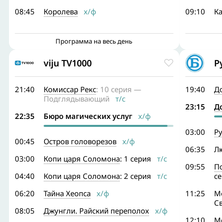
08:45
Королева
х/ф
09:10
Ка
Программа на весь день
viju TV1000
Р
21:40
Комиссар Рекс
: 10 серия —
19:40
Д
Подглядывающий
т/с
23:15
Д
22:35
Бюро магических услуг
х/ф
03:00
Ру
00:45
Остров головорезов
х/ф
06:35
Л
03:00
Копи царя Соломона
: 1 серия
т/с
09:55
П
04:40
Копи царя Соломона
: 2 серия
т/с
с
06:20
Тайна Хеопса
х/ф
11:25
Мо
С
08:05
Джунгли. Райский переполох
х/ф
12:10
Мо