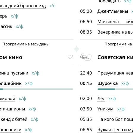
побеждать
х/ф
оследний бронепоезд
т/с
05:00
Джентльмены
х
ерь
х/ф
06:50
Моя жена — ки
лассик
х/ф
08:35
Вечеринка на в
Программа на весь день
Программа на 
ом кино
Советская к
ринц пустыни
х/ф
22:40
Презумпция нев
олшебник
х/ф
00:15
Шурочка
х/ф
омовой
х/ф
02:00
Лес
х/ф
ети-шпионы
х/ф
03:50
Уникум
х/ф
кенд с батей
х/ф
05:35
На кого Бог пош
ошенники
х/ф
06:55
Чужая жена и м