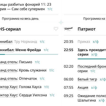
лицы разбитых фонарей 11: 23
ерия — Сам себе супермен
т/с
Программа на весь день
Программа на 
HS-сериал
Патриот
аннибал
: Тру Норманд
т/с
20:35
Приказ
х/ф
аннибал
: Меню Фрейда
т/с
22:55
Здесь проходит
серии
х/ф
анд отель
: Письмо
т/с
02:20
Последний брон
анд отель
: Кровь служанки
т/с
серии
т/с
анд отель
: Отпечаток
т/с
06:00
Белый тигр
х/ф
октор Хаус
: Голова Хауса
т/с
07:55
Акция
х/ф
октор Хаус
: Сердце Уилсона
т/с
09:25
Ожидание полк
Шалыгина
х/ф