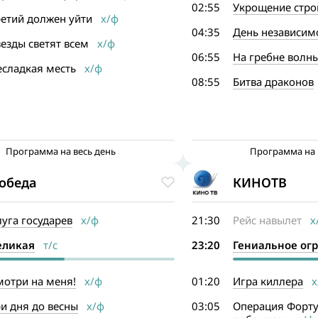
02:55
Укрощение стро
ретий должен уйти
х/ф
04:35
День независим
езды светят всем
х/ф
06:55
На гребне волн
есладкая месть
х/ф
08:55
Битва драконов
Программа на весь день
Программа на 
обеда
КИНОТВ
уга государев
х/ф
21:30
Рейс навылет
х
еликая
т/с
23:20
Гениальное ог
мотри на меня!
х/ф
01:20
Игра киллера
х
и дня до весны
х/ф
03:05
Операция Форту