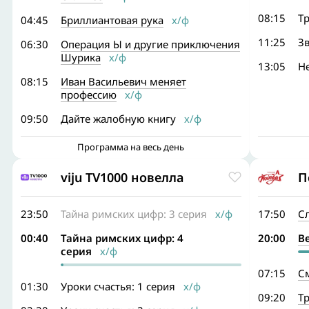
08:15
Т
04:45
Бриллиантовая рука
х/ф
11:25
Зв
06:30
Операция Ы и другие приключения
Шурика
х/ф
13:05
Н
08:15
Иван Васильевич меняет
профессию
х/ф
09:50
Дайте жалобную книгу
х/ф
Программа на весь день
viju TV1000 новелла
П
23:50
Тайна римских цифр: 3 серия
х/ф
17:50
Сл
00:40
Тайна римских цифр: 4
20:00
В
серия
х/ф
07:15
С
01:30
Уроки счастья: 1 серия
х/ф
09:20
Тр