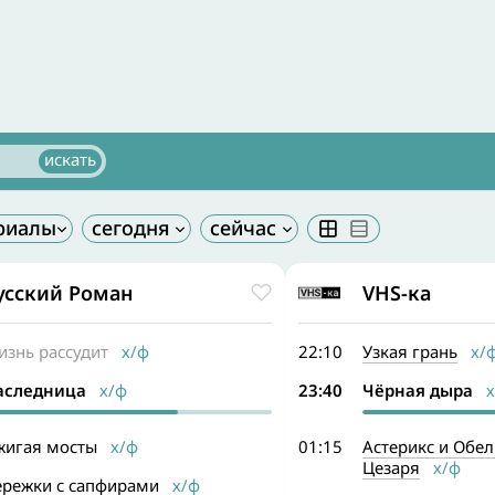
усский Роман
VHS-ка
изнь рассудит
х/ф
22:10
Узкая грань
х/
аследница
х/ф
23:40
Чёрная дыра
х
жигая мосты
х/ф
01:15
Астерикс и Обел
Цезаря
х/ф
ережки с сапфирами
х/ф