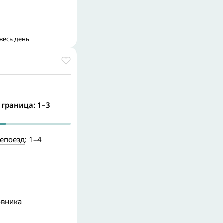
весь день
 граница: 1–3
епоезд
: 1–4
овника