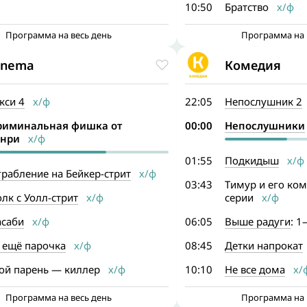
10:50
Братство
х/ф
Программа на весь день
Программа на 
inema
Комедия
кси 4
х/ф
22:05
Непослушник 2
риминальная фишка от
00:00
Непослушники
енри
х/ф
01:55
Подкидыш
х/ф
рабление на Бейкер-стрит
х/ф
03:43
Тимур и его ком
лк с Уолл-стрит
х/ф
серии
х/ф
асаби
х/ф
06:05
Выше радуги
: 1
 ещё парочка
х/ф
08:45
Детки напрокат
ой парень — киллер
х/ф
10:10
Не все дома
х/
Программа на весь день
Программа на 