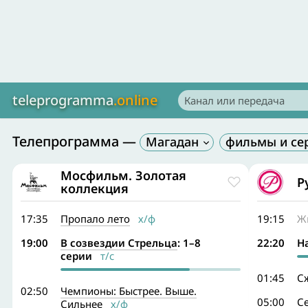
teleprogramma
.online
Телепрограмма —
Магадан
Мосфильм. Золотая
Р
коллекция
17:35
Пропало лето
х/ф
19:15
Ж
19:00
В созвездии Стрельца
: 1–8
22:20
Н
серии
т/с
01:45
С
02:50
Чемпионы: Быстрее. Выше.
05:00
С
Сильнее
х/ф