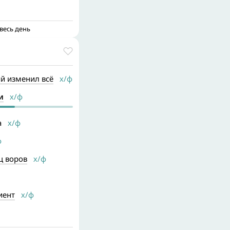
весь день
й изменил всё
х/ф
и
х/ф
а
х/ф
ф
ц воров
х/ф
иент
х/ф