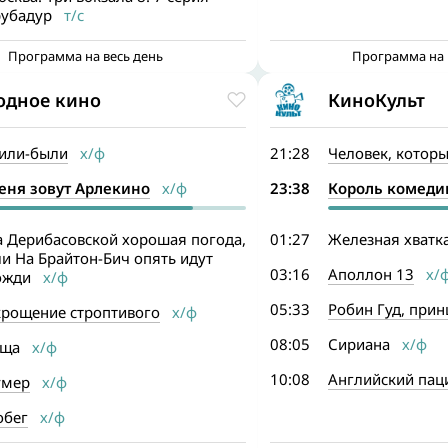
рубадур
т/с
Программа на весь день
Программа на 
одное кино
КиноКульт
или-были
х/ф
21:28
Человек, которы
еня зовут Арлекино
х/ф
23:38
Король комеди
а Дерибасовской хорошая погода,
01:27
Железная хватк
и На Брайтон-Бич опять идут
03:16
Аполлон 13
х/
ожди
х/ф
05:33
Робин Гуд, прин
крощение строптивого
х/ф
08:05
Сириана
х/ф
еща
х/ф
10:08
Английский пац
умер
х/ф
обег
х/ф