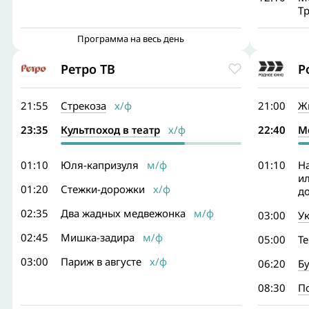
Т
Программа на весь день
Ретро ТВ
Р
21:55
Стрекоза
х/ф
21:00
Ж
23:35
Культпоход в театр
х/ф
22:40
М
01:10
Юля-капризуля
м/ф
01:10
Н
ил
01:20
Стежки-дорожки
х/ф
д
02:35
Два жадных медвежонка
м/ф
03:00
У
02:45
Мишка-задира
м/ф
05:00
Т
03:00
Париж в августе
х/ф
06:20
Б
08:30
П