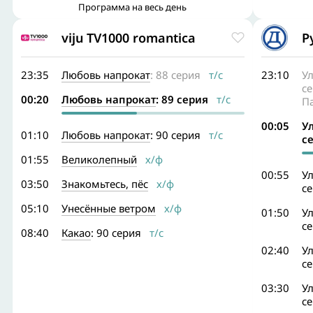
Программа на весь день
viju TV1000 romantica
Р
23:35
Любовь напрокат
: 88 серия
т/с
23:10
У
с
00:20
Любовь напрокат
: 89 серия
т/с
П
00:05
У
01:10
Любовь напрокат
: 90 серия
т/с
с
01:55
Великолепный
х/ф
00:55
У
03:50
Знакомьтесь, пёс
х/ф
с
05:10
Унесённые ветром
х/ф
01:50
У
с
08:40
Какао
: 90 серия
т/с
02:40
У
с
03:30
У
с