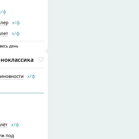
/ф
ллер
х/ф
ылет
х/ф
весь день
иноклассика
иновности
х/ф
лёт
х/ф
уж под