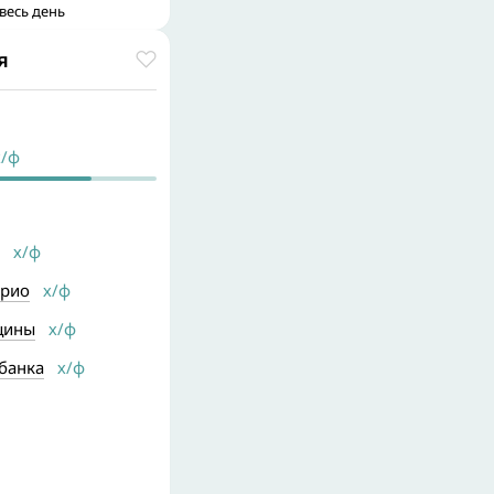
весь день
я
/ф
х/ф
арио
х/ф
щины
х/ф
банка
х/ф