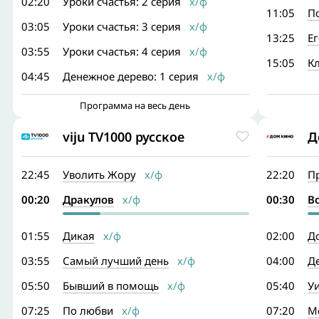
02:20
Уроки счастья: 2 серия
х/ф
11:05
П
03:05
Уроки счастья: 3 серия
х/ф
13:25
Ег
03:55
Уроки счастья: 4 серия
х/ф
15:05
К
04:45
Денежное дерево: 1 серия
х/ф
Программа на весь день
viju TV1000 русское
Д
22:45
Уволить Жору
х/ф
22:20
П
00:20
Дракулов
х/ф
00:30
В
01:55
Дикая
х/ф
02:00
Д
03:55
Самый лучший день
х/ф
04:00
Д
05:50
Бывший в помощь
х/ф
05:40
Уи
07:25
По любви
х/ф
07:20
М