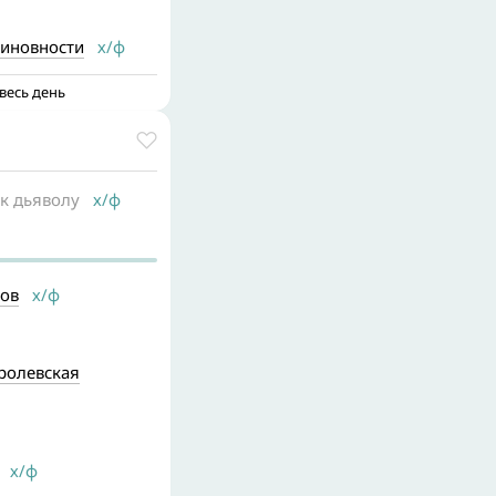
иновности
х/ф
весь день
 к дьяволу
х/ф
ов
х/ф
оролевская
х/ф