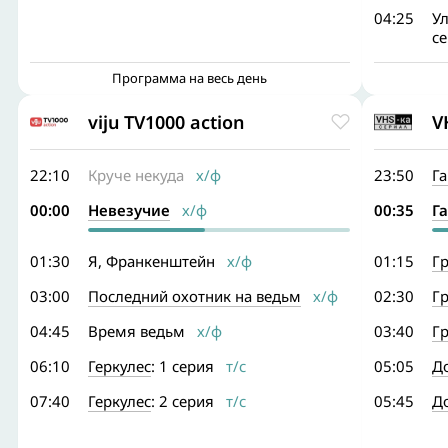
04:25
У
с
Программа на весь день
viju TV1000 action
V
22:10
Круче некуда
х/ф
23:50
Г
00:00
Невезучие
х/ф
00:35
Г
01:30
Я, Франкенштейн
х/ф
01:15
Гр
03:00
Последний охотник на ведьм
х/ф
02:30
Гр
04:45
Время ведьм
х/ф
03:40
Гр
06:10
Геркулес
: 1 серия
т/с
05:05
Д
07:40
Геркулес
: 2 серия
т/с
05:45
Д