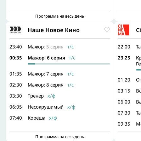
Программа на весь день
Наше Новое Кино
C
23:40
Мажор
: 5 серия
т/с
22:00
Та
00:35
Мажор
: 6 серия
т/с
23:25
К
Г
01:35
Мажор
: 7 серия
т/с
01:20
Ог
02:30
Мажор
: 8 серия
т/с
03:15
Во
03:30
Тренер
х/ф
06:00
В
06:05
Несокрушимый
х/ф
07:30
Та
07:40
Кореша
х/ф
09:35
М
Программа на весь день