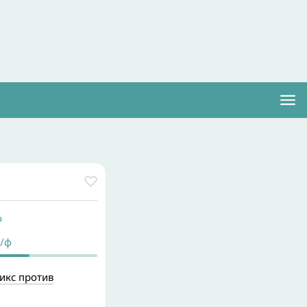
ф
/ф
икс против