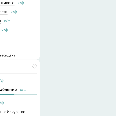
птивого
х/ф
ости
х/ф
ы
х/ф
х/ф
весь день
/ф
рабление
х/ф
/ф
на: Искусство