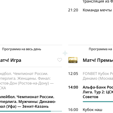
трансляция из 
21:20
Команда мечты
Программа на весь день
Программа на 
атч! Игра
Матч! Премь
ндбол. Чемпионат России.
12:05
FONBET Кубок Р
уперлига. Женщины. Финал:
Динамо (Москва
стов-Дон (Ростов-на-Дону) —
14:00
Альфа-Банк Ро
СКА
Лига. Тур 2: Ц
олейбол. Чемпионат России.
Советов
уперлига. Мужчины: Динамо-
рал (Уфа) — Зенит-Казань
16:00
Кубок наш