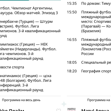
15:35
По домам: Тим
утбол. Чемпионат Аргентины.
15:50
Пляжный футбол
аусура. Обзор матчей. Эпизод 3
международный 
енербахче (Турция) — Штурм
место: Спортив
встрия). Футбол. Лига
(Парагвай) — К
емпионов. 3-й квалификационный
(Бразилия)
аунд
16:55
Пляжный футбол
лимпиакос (Греция) — НЕК
международный 
еймеген (Нидерланды). Футбол.
Локомотив (Рос
га чемпионов. 3-й
России
валификационный раунд
18:05
Специальный р
овости спорта
18:20
География спорт
натинаикос (Греция) — цска
48 (Болгария). Футбол. Лига
онференций. 3-й
валификационный раунд
Программа на весь день
Программа на 
kko Прайм
Матч! Арена