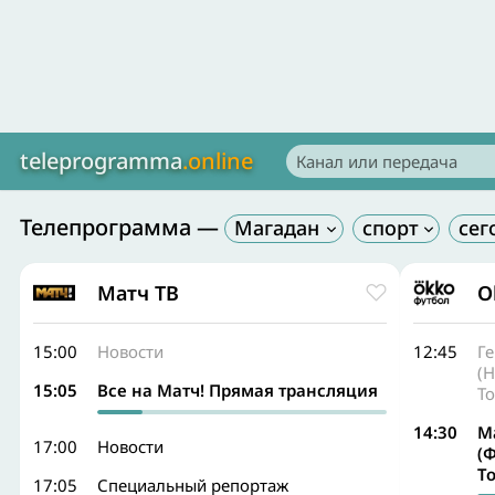
teleprogramma
.online
Телепрограмма —
Магадан
Матч ТВ
O
15:00
Новости
12:45
Ге
(Н
15:05
Все на Матч! Прямая трансляция
Т
14:30
М
17:00
Новости
(
Т
17:05
Специальный репортаж