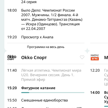
24 серия
18:00
Было Дело: Чемпионат России
2007. Мужчины. 1/2 финала. 4-й
матч. Динамо-Таттрансгаз (Казань)
— Искра (Одинцово). Трансляция
от 22.04.2007
19:20
Просмотр x Анапа
Программа на весь день
Okko Спорт
М
11:40
Лёгкая атлетика. Чемпионат мира
12:20
Га
U20. Вечерняя сессия. День 1.
С
Прямой эфир
Ро
Ц
15:20
Фигурное катание
14:00
В
С
15:50
Смешанные единоборства
У