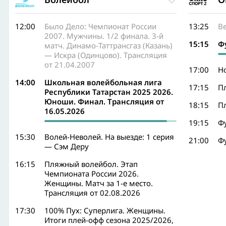
12:00
Было Дело: Чемпионат России
13:25
В
2007. Мужчины. 1/2 финала. 3-й
15:15
Ф
матч. Динамо-Таттрансгаз (Казань)
— Искра (Одинцово). Трансляция
от 21.04.2007
17:00
Н
14:00
Школьная волейбольная лига
17:15
П
Республики Татарстан 2025 2026.
Юноши. Финал. Трансляция от
18:15
П
16.05.2026
19:15
Ф
15:30
Волей-Неволей. На выезде: 1 серия
21:00
Ф
— Сэм Деру
16:15
Пляжный волейбол. Этап
Чемпионата России 2026.
Женщины. Матч за 1-е место.
Трансляция от 02.08.2026
17:30
100% Пух: Суперлига. Женщины.
Итоги плей-офф сезона 2025/2026,