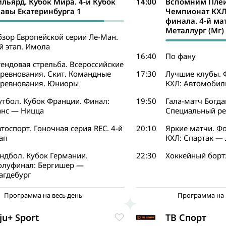
ильярд. Кубок Мира. 4-й Кубок
14:00
Вспомним Плей
лавы Екатеринбурга 1
Чемпионат КХЛ.
финала. 4-й ма
Металлург (Мг)
бзор Европейской серии Ле-Ман.
й этап. Имола
16:40
По фану
ендовая стрельба. Всероссийские
оревнования. Скит. Командные
17:30
Лучшие клубы. 
оревнования. Юниоры
КХЛ: Автомобил
утбол. Кубок Франции. Финал:
19:50
Гала-матч Богда
анс — Ницца
Специальный р
тоспорт. Гоночная серия REC. 4-й
20:10
Яркие матчи. Ф
ап
КХЛ: Спартак —
ндбол. Кубок Германии.
22:30
Хоккейный борт:
олуфинал: Бергишер —
агдебург
Программа на весь день
Программа на 
iju+ Sport
ТВ Спорт