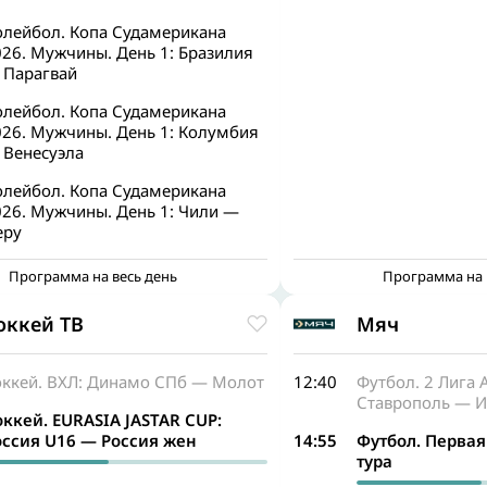
олейбол. Копа Судамерикана
026. Мужчины. День 1: Бразилия
 Парагвай
олейбол. Копа Судамерикана
026. Мужчины. День 1: Колумбия
 Венесуэла
олейбол. Копа Судамерикана
026. Мужчины. День 1: Чили —
еру
Программа на весь день
Программа на 
оккей ТВ
Мяч
оккей. ВХЛ: Динамо СПб — Молот
12:40
Футбол. 2 Лига 
Ставрополь — 
оккей. EURASIA JASTAR CUP:
оссия U16 — Россия жен
14:55
Футбол. Первая 
тура