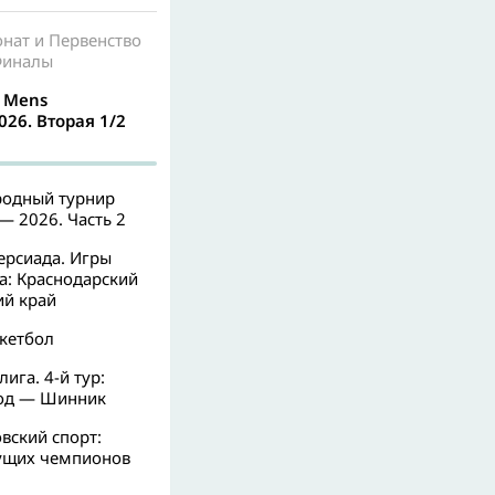
нат и Первенство
 Финалы
A Mens
026. Вторая 1/2
одный турнир
 — 2026. Часть 2
ерсиада. Игры
а: Краснодарский
ий край
кетбол
ига. 4-й тур:
од — Шинник
вский спорт:
ущих чемпионов