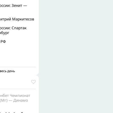
оссии: Зенит —
митрий Маркитесов
оссии: Спартак
нбург
 РФ
весь день
онбет Чемпионат
 (Мг) — Динамо