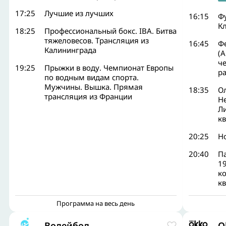
17:25
Лучшие из лучших
16:15
Ф
Кл
18:25
Профессиональный бокс. IBA. Битва
тяжеловесов. Трансляция из
16:45
Ф
Калининграда
(А
ч
19:25
Прыжки в воду. Чемпионат Европы
р
по водным видам спорта.
Мужчины. Вышка. Прямая
18:35
О
трансляция из Франции
Н
Ли
к
20:25
Н
20:40
Па
19
к
к
Программа на весь день
Волейбол
O