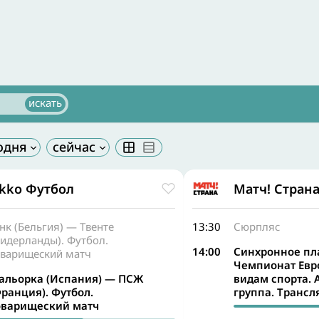
kko Футбол
Матч! Стран
нк (Бельгия) — Твенте
13:30
Сюрпляс
идерланды). Футбол.
14:00
Синхронное пл
оварищеский матч
Чемпионат Евр
альорка (Испания) — ПСЖ
видам спорта. 
Франция). Футбол.
группа. Транс
оварищеский матч