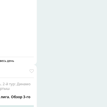
весь день
А. 2-й тур: Динамо
Иртыш
лига. Обзор 3-го