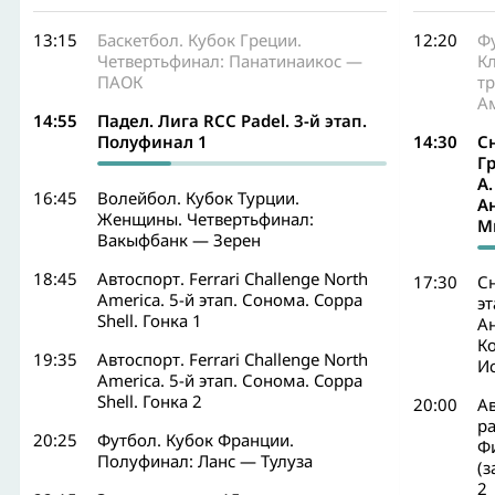
13:15
Баскетбол. Кубок Греции.
12:20
Ф
Четвертьфинал: Панатинаикос —
Кл
ПАОК
т
А
14:55
Падел. Лига RCC Padel. 3-й этап.
Полуфинал 1
14:30
Сн
Гр
A
16:45
Волейбол. Кубок Турции.
А
Женщины. Четвертьфинал:
М
Вакыфбанк — Зерен
18:45
Автоспорт. Ferrari Challenge North
17:30
Сн
America. 5-й этап. Сонома. Coppa
эт
Shell. Гонка 1
А
К
19:35
Автоспорт. Ferrari Challenge North
И
America. 5-й этап. Сонома. Coppa
Shell. Гонка 2
20:00
А
ра
20:25
Футбол. Кубок Франции.
Фи
Полуфинал: Ланс — Тулуза
(
2