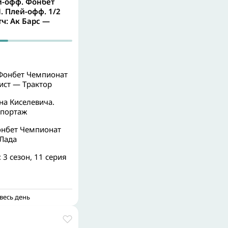
-офф. Фонбет
 Плей-офф. 1/2
тч: Ак Барс —
Фонбет Чемпионат
ист — Трактор
на Киселевича.
епортаж
онбет Чемпионат
 Лада
 3 сезон, 11 серия
весь день