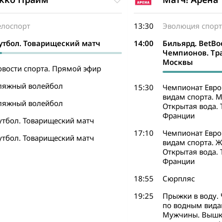
елоспорт
13:30
Эволюция спорт
утбол. Товарищеский матч
14:00
Бильярд. BetB
Чемпионов. Тр
Москвы
овости спорта. Прямой эфир
ляжный волейбол
15:30
Чемпионат Евр
видам спорта. М
ляжный волейбол
Открытая вода. 
Франции
утбол. Товарищеский матч
17:10
Чемпионат Евр
утбол. Товарищеский матч
видам спорта. 
Открытая вода. 
Франции
18:55
Сюрпляс
19:25
Прыжки в воду.
по водным вида
Мужчины. Вышк