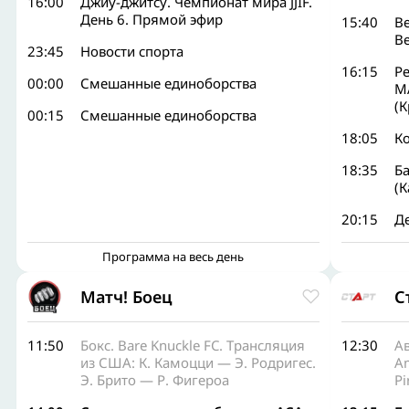
16:00
Джиу-джитсу. Чемпионат мира JJIF.
День 6. Прямой эфир
15:40
Ве
В
23:45
Новости спорта
16:15
Ре
00:00
Смешанные единоборства
М
(К
00:15
Смешанные единоборства
18:05
К
18:35
Ба
(
20:15
Д
Программа на весь день
Матч! Боец
С
11:50
Бокс. Bare Knuckle FC. Трансляция
12:30
Ав
из США: К. Камоцци — Э. Родригес.
Am
Э. Брито — Р. Фигероа
Pi