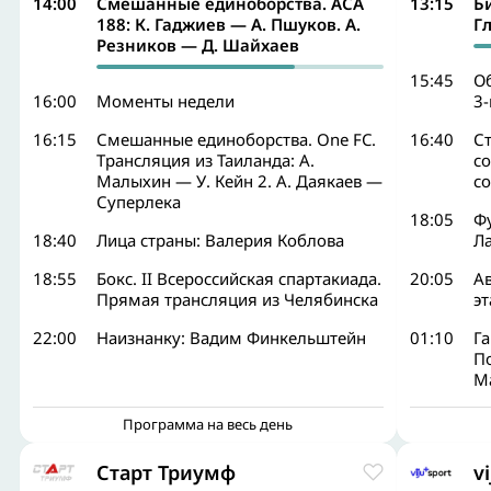
14:00
Смешанные единоборства. ACA
13:15
Б
188: К. Гаджиев — А. Пшуков. А.
Г
Резников — Д. Шайхаев
15:45
О
16:00
Моменты недели
3-
16:15
Смешанные единоборства. One FC.
16:40
Ст
Трансляция из Таиланда: А.
с
Малыхин — У. Кейн 2. А. Даякаев —
с
Суперлека
18:05
Ф
18:40
Лица страны: Валерия Коблова
Л
18:55
Бокс. II Всероссийская спартакиада.
20:05
Ав
Прямая трансляция из Челябинска
эт
22:00
Наизнанку: Вадим Финкельштейн
01:10
Га
П
М
Программа на весь день
Старт Триумф
v