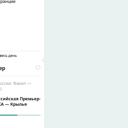
Франции
весь день
ер
оссии: Факел —
)
ссийская Премьер-
СКА — Крылья