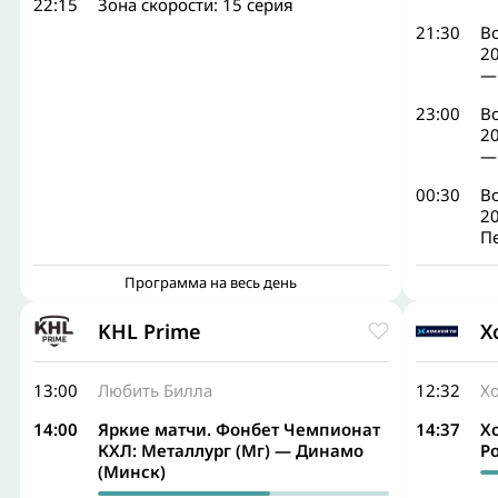
22:15
Зона скорости: 15 серия
21:30
В
2
—
23:00
В
2
—
00:30
В
2
П
Программа на весь день
KHL Prime
Х
13:00
Любить Билла
12:32
Х
14:00
Яркие матчи. Фонбет Чемпионат
14:37
Х
КХЛ: Металлург (Мг) — Динамо
Р
(Минск)