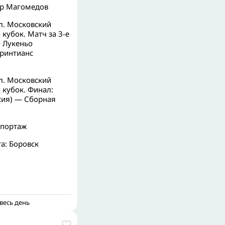
ур Магомедов
. Московский
кубок. Матч за 3-е
о Лукеньо
оринтианс
. Московский
кубок. Финал:
сия) — Сборная
епортаж
а: Боровск
весь день