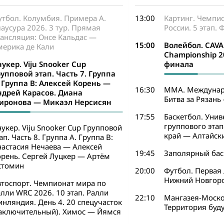
утбол. Колумбия. Примера А.
13:00
Картинг. Чемпио
аусура 2026. 3 тур. Прямая
России. 5 этап.
рансляция: Онсе Кальдас —
15:00
Волейбол. CAV
мерика де Кали
Championship 2
укер. Viju Snooker Cup
финала
упповой этап. Часть 7. Группа
. Группа B: Алексей Корень —
16:30
ММА. Междунар
ндрей Карасов. Диана
Битва за Рязань
иронова — Микаэл Нерсисян
17:55
Баскетбол. Унив
группового этап
укер. Viju Snooker Cup Групповой
край — Алтайск
ап. Часть 8. Группа A. Группа B:
настасия Нечаева — Алексей
19:45
Заполярный бас
орень. Сергей Луцкер — Артём
стомин
20:00
Футбол. Первая л
Нижний Новгор
втоспорт. Чемпионат мира по
лли WRC 2026. 10 этап. Ралли
22:10
Мангазея-Моско
нляндия. День 4. 20 спецучасток
Территория буд
заключительный). Химос — Йямся