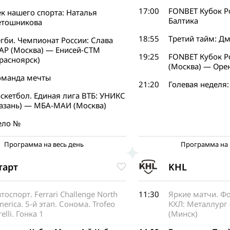
17:00
FONBET Кубок Р
к нашего спорта: Наталья
Балтика
етошникова
18:55
Третий тайм: Д
гби. Чемпионат России: Слава
АР (Москва) — Енисей-СТМ
19:25
FONBET Кубок Р
расноярск)
(Москва) — Оре
оманда мечты
21:20
Голевая неделя:
скетбол. Единая лига ВТБ: УНИКС
Казань) — МБА-МАИ (Москва)
ело №
Программа на весь день
Программа на 
тарт
KHL
тоспорт. Ferrari Challenge North
11:30
Яркие матчи. Ф
erica. 5-й этап. Сонома. Trofeo
КХЛ: Металлург
relli. Гонка 1
(Минск)