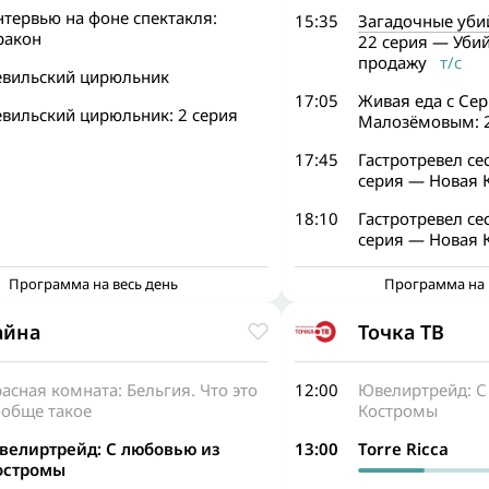
тервью на фоне спектакля:
15:35
Загадочные уби
ракон
22 серия — Убий
продажу
т/с
евильский цирюльник
17:05
Живая еда с Се
евильский цирюльник: 2 серия
Малозёмовым: 2
17:45
Гастротревел се
серия — Новая 
18:10
Гастротревел се
серия — Новая 
Программа на весь день
Программа на 
айна
Точка ТВ
асная комната: Бельгия. Что это
12:00
Ювелиртрейд: С
ообще такое
Костромы
велиртрейд: С любовью из
13:00
Torre Ricca
остромы