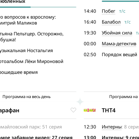
любленных
14:40
Побег
т/с
о вопросов к взрослому:
16:40
Балабол
т/с
митрий Маликов
19:30
Убойная сила
т/
тьяна Пельтцер. Осторожно,
абушка!
00:00
Мама-детектив
узыкальная Ностальгия
02:50
Порядок вещей
отоальбом Лёки Мироновой
рошедшее время
Программа на весь день
Программа на 
арафан
ТНТ4
майловский парк: 51 серия
12:30
Интерны
: 8 сери
амое забавное видео: 27 серия
13:00
Интерны
: 9 се