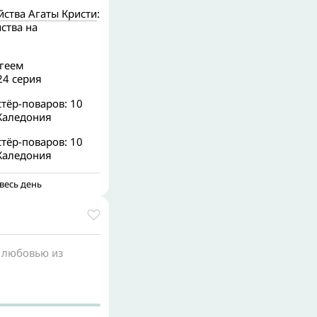
йства Агаты Кристи
:
ства на
ргеем
4 серия
стёр-поваров: 10
Каледония
стёр-поваров: 10
Каледония
весь день
 любовью из