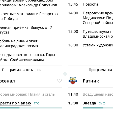
егенды армии с Александром
13:45
Новости
аршалом: Александр Солуянов
14:00
Петровские вре
екретные материалы: Лекарство
Мединским: По 
ля Победы
Северной войны
енная приёмка: Выпуск от 7
15:00
Путешествуем п
густа
Владимирская о
бовь на линии огня:
16:00
Устами художни
талинградская поэма
генды советского сыска. Годы
ойны: Убийца-невидимка
Программа на весь день
Программа на 
рсенал
Ратник
торая мировая: Пламя и сталь
11:40
Воздушный изв
трасти по Чапаю
т/с
13:00
Звезда
х/ф