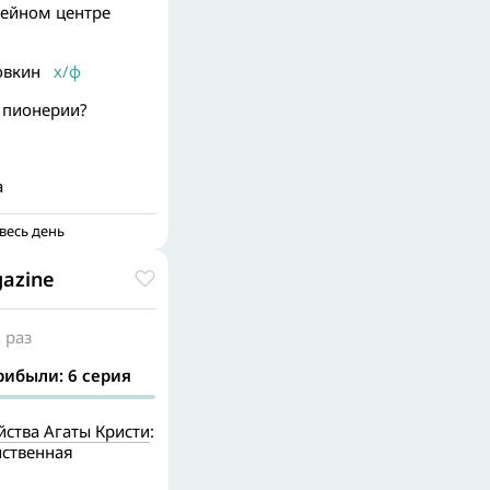
зейном центре
овкин
х/ф
 пионерии?
а
весь день
azine
 раз
рибыли: 6 серия
йства Агаты Кристи
:
йственная