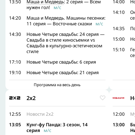
13:50
Маша и Медведь
: 2 серия — Всем
14:00
Н
нужен гол!
м/с
14:10
О
14:20
Маша и Медведь. Машины песенки:
с
11 серия — Восточные сказки
м/с
14:35
По
14:30
Новые Четыре свадьбы: 24 серия —
15:00
Н
Свадьба в стиле киносъемки vs
Свадьба в культурно-эстетическом
15:10
Ге
стиле
с
17:10
Новые Четыре свадьбы: 6 серия
19:10
Новые Четыре свадьбы: 21 серия
Программа на весь день
2x2
Н
12:55
Новости 2х2
12:00
М
13:05
Кунг-фу Панда: 3 сезон, 14
13:00
Б
серия
м/с
Н