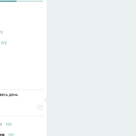
с
т/с
весь день
я
т/с
рия
т/с