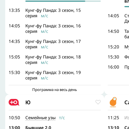
в
13:35
Кунг-фу Панда: 3 сезон, 15
серия
м/с
14:05
Ст
Д
14:05
Кунг-фу Панда: 3 сезон, 16
серия
м/с
14:50
Та
б
14:35
Кунг-фу Панда: 3 сезон, 17
серия
м/с
15:20
М
15:05
Кунг-фу Панда: 3 сезон, 18
15:30
Ф
серия
м/с
16:00
П
15:30
Кунг-фу Панда: 3 сезон, 19
серия
м/с
Программа на весь день
Ю
С
10:50
Семейные узы
т/с
11:25
Из
13:00
Бывшие 2.0
13:10
С