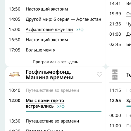
14:41
В
13:50
Настоящий экстрим
19:39
О
14:05
Другой мир: 6 серия — Афганистан
21:36
Ч
15:00
Асфальтовые джунгли
х/ф
01:00
Д
16:50
Настоящий экстрим
02:45
Б
17:05
Больше чем я
Программа на весь день
Госфильмофонд.
Т
Машина времени
10:40
Путешествие во времени
11:15
Но
12:00
Мы с вами где-то
12:55
З
встречались
х/ф
00:00
П
13:30
Путешествие во времени
11:00
П