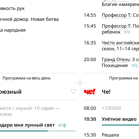
Благие намерен
вкость рук
14:55
Профессор Т
: С
очной дожор. Новая битва
15:45
Профессор Т
: П
да народная
ребенок
т/с
16:35
Чисто английски
сезон, 11–14 се
20:00
Гранд Отель
: 3 
Похищение
т/с
Программа на весь день
Программа на 
оюзный
Че!
есте с наукой: 10 серия —
08:00
+100500
елезо
10:30
Улётное видео
одари мне лунный свет
х/ф
15:30
Решала