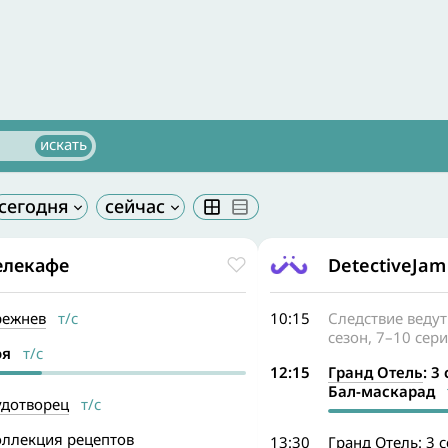
елекафе
DetectiveJam
режнев
т/с
10:15
Следствие ведут
сезон, 7–10 сер
оя
т/с
12:15
Гранд Отель
: 3
Бал-маскарад
т
удотворец
т/с
оллекция рецептов
13:30
Гранд Отель
: 3 