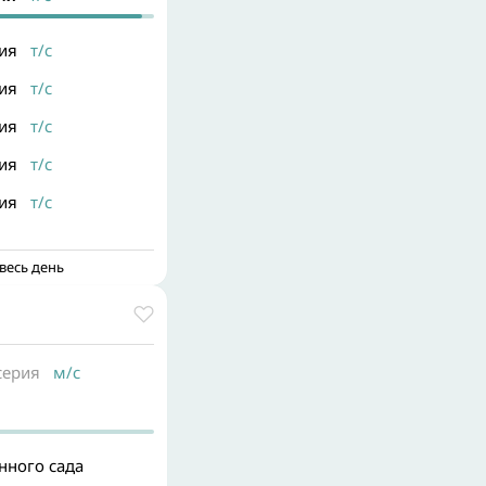
рия
т/с
рия
т/с
рия
т/с
рия
т/с
рия
т/с
весь день
серия
м/с
нного сада