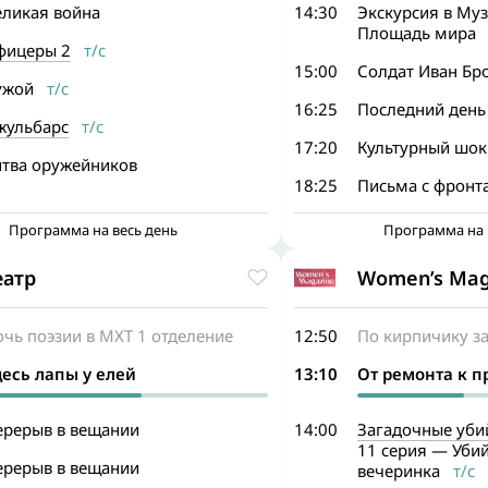
еликая война
14:30
Экскурсия в Му
Площадь мира
фицеры 2
т/с
15:00
Солдат Иван Бр
ужой
т/с
16:25
Последний день
жульбарс
т/с
17:20
Культурный шок
итва оружейников
18:25
Письма с фронт
Программа на весь день
Программа на 
еатр
Women’s Mag
чь поэзии в МХТ 1 отделение
12:50
По кирпичику за
десь лапы у елей
13:10
От ремонта к п
ерерыв в вещании
14:00
Загадочные уби
11 серия — Уби
ерерыв в вещании
вечеринка
т/с