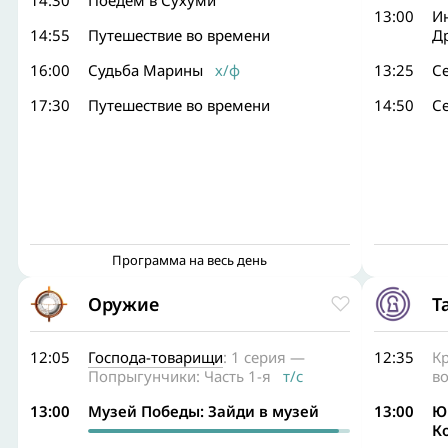
14:30
Поедем в Сухуми
13:00
Ин
14:55
Путешествие во времени
Д
16:00
Судьба Марины
х/ф
13:25
С
17:30
Путешествие во времени
14:50
С
Программа на весь день
Оружие
Т
12:05
Господа-товарищи
: 1 серия —
12:35
Кр
Попрыгунчики: Часть 1-я
т/с
в
13:00
Музей Победы: Зайди в музей
13:00
Ю
К