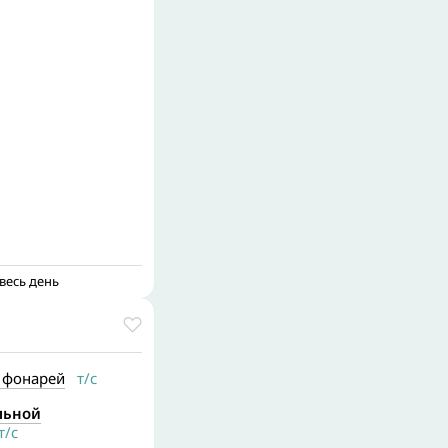
весь день
 фонарей
т/с
льной
/с