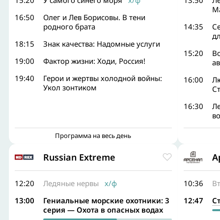
15:20
У самого синего моря
х/ф
13:50
Л
М
16:50
Олег и Лев Борисовы. В тени
родного брата
14:35
С
д
18:15
Знак качества: Надомные услуги
15:20
Во
19:00
Фактор жизни: Ходи, Россия!
ав
19:40
Герои и жертвы холодной войны:
16:00
Лю
Укол зонтиком
С
16:30
Ле
в
Программа на весь день
Russian Extreme
А
12:20
Ледяные нервы
х/ф
10:36
В
13:00
Гениальные морские охотники: 3
12:47
С
серия — Охота в опасных водах