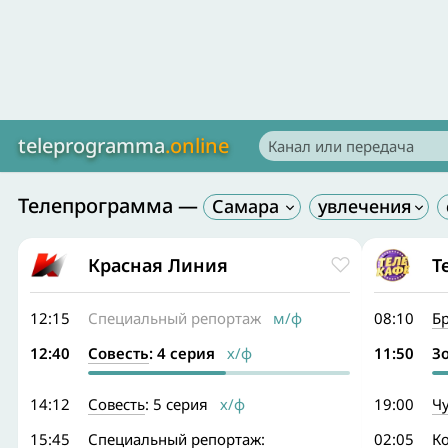
teleprogramma
.online
Телепрограмма —
Самара
Красная Линия
Т
12:15
Специальный репортаж
м/ф
08:10
Б
12:40
Совесть
: 4 серия
х/ф
11:50
З
14:12
Совесть
: 5 серия
х/ф
19:00
Ч
15:45
Специальный репортаж:
02:05
К