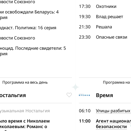
овости Союзного
17:30
Охотники
ни освобождали Беларусь: 4
19:30
Влад решает
ерия
21:30
Решала
дкаст. Политика: 16 серия
23:30
Опасные связи
овости Союзного
ноцид. Последние свидетели: 5
ерия
Программа на весь день
Программа на 
остальгия
Время
узыкальная Ностальгия
06:10
Улицы разбитых
ыло время с Николаем
11:00
Агент национа
иколаевым: Романс о
безопасности
т