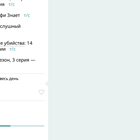
ия
т/с
офи Знает
т/с
ослушный
е убийства
: 14
рии
т/с
сезон, 3 серия —
весь день