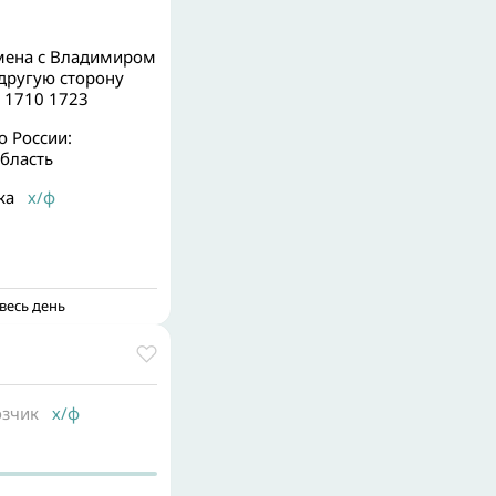
мена с Владимиром
другую сторону
 1710 1723
о России:
бласть
ка
х/ф
весь день
озчик
х/ф