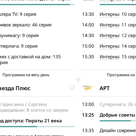
лера TV: 9 серия
13:30
Интерны
: 10 се
ивое зеркало: 46 серия
14:00
Интерны
: 11 се
унимагу: 9 серия
14:30
Интерны
: 12 се
перлига: 9 серия
15:00
Интерны
: 14 се
ех с доставкой на дом: 135
15:30
Интерны
: 15 се
ерия
Программа на весь день
Программа на 
везда Плюс
АРТ
гадки века с Сергеем
13:00
Суперкнига: 36 
едведевым: В клетке со зверем
13:25
Добрые советы
од доступа: Пираты 21 века
13:35
Дизайн совреме