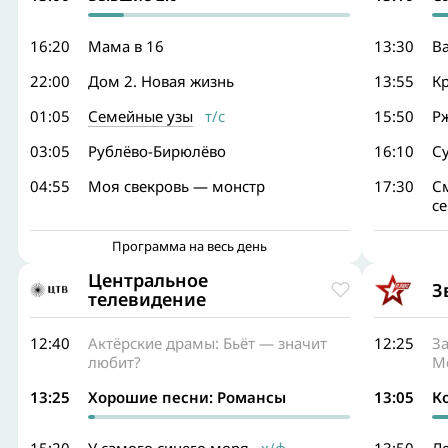
16:20
Мама в 16
13:30
Ва
22:00
Дом 2. Новая жизнь
13:55
Кр
01:05
Семейные узы
т/с
15:50
Рж
03:05
Рублёво-Бирюлёво
16:10
Су
04:55
Моя свекровь — монстр
17:30
См
с
Программа на весь день
Центральное
З
телевидение
12:40
Актёрские драмы: Бьёт — значит
12:25
За
любит?
М
13:25
Хорошие песни: Романсы
13:05
К