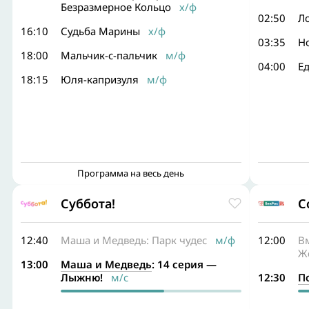
Безразмерное Кольцо
х/ф
02:50
Ло
16:10
Судьба Марины
х/ф
03:35
Н
18:00
Мальчик-с-пальчик
м/ф
04:00
Е
18:15
Юля-капризуля
м/ф
Программа на весь день
Суббота!
С
12:40
Маша и Медведь: Парк чудес
м/ф
12:00
Вм
Ж
13:00
Маша и Медведь
: 14 серия —
Лыжню!
м/с
12:30
П