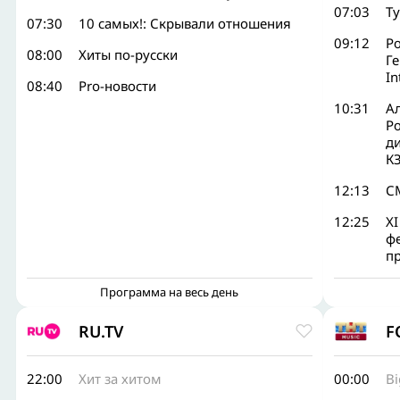
07:03
Т
07:30
10 самых!: Скрывали отношения
09:12
Р
08:00
Хиты по-русски
Ге
I
08:40
Pro-новости
10:31
А
Р
д
КЗ
12:13
С
12:25
X
ф
п
Программа на весь день
RU.TV
F
22:00
Хит за хитом
00:00
B