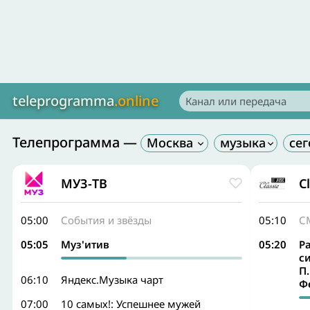
teleprogramma
.online
Телепрограмма —
Москва
МУЗ-ТВ
C
05:00
События и звёзды
05:10
С
05:05
Муз'итив
05:20
Р
с
П
06:10
Яндекс.Музыка чарт
Ф
07:00
10 самых!: Успешнее мужей