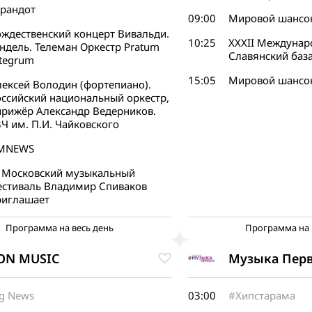
урандот
09:00
Мировой шансон
ождественский концерт Вивальди.
10:25
XXXII Междунар
ндель. Телеман Оркестр Pratum
Славянский база
ntegrum
15:05
Мировой шансон
лексей Володин (фортепиано).
оссийский национальный оркестр,
ирижёр Александр Ведерников.
Ч им. П.И. Чайковского
МNEWS
I Московский музыкальный
естиваль Владимир Спиваков
риглашает
Программа на весь день
Программа на 
ON MUSIC
Музыка Пер
ig News
03:00
#Хипстарама