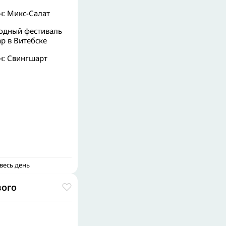
: Микс-Салат
одный фестиваль
р в Витебске
: Свингшарт
весь день
вого