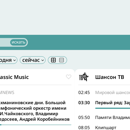
lassic Music
Шансон ТВ
МNEWS
02:45
Мировой шансон
ахманиновские дни. Большой
03:30
Первый ряд: За
имфонический оркестр имени
.И.Чайковского, Владимир
05:50
Памяти Владим
едосеев, Андрей Коробейников
08:05
Клипшарт