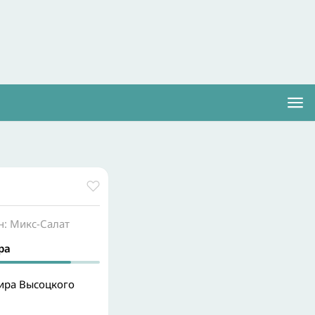
: Микс-Салат
ра
ира Высоцкого