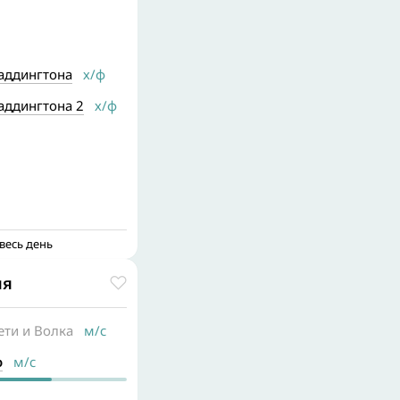
аддингтона
х/ф
ддингтона 2
х/ф
весь день
ия
ти и Волка
м/с
о
м/с