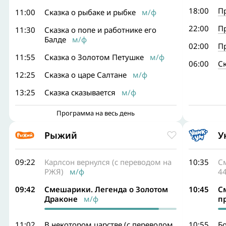
18:00
П
11:00
Сказка о рыбаке и рыбке
м/ф
22:00
П
11:30
Сказка о попе и работнике его
Балде
м/ф
02:00
П
11:55
Сказка о Золотом Петушке
м/ф
06:00
С
12:25
Сказка о царе Салтане
м/ф
13:25
Сказка сказывается
м/ф
Программа на весь день
Рыжий
У
09:22
Карлсон вернулся (с переводом на
10:35
С
РЖЯ)
м/ф
44
09:42
Смешарики. Легенда о Золотом
10:45
С
Драконе
м/ф
п
11:02
В некотором царстве (с переводом
10:55
Бо