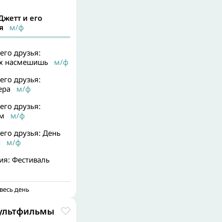
Джетт и его
я
м/ф
его друзья:
ех насмешишь
м/ф
его друзья:
ера
м/ф
его друзья:
ям
м/ф
его друзья: День
и
м/ф
ия: Фестиваль
весь день
мультфильмы