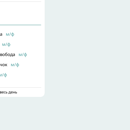
а
м/ф
м/ф
свобода
м/ф
чок
м/ф
/ф
весь день