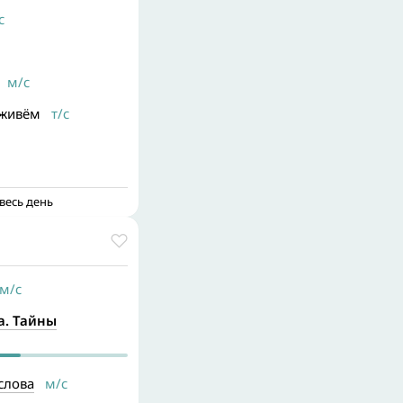
с
м/с
 живём
т/с
весь день
/с
а. Тайны
слова
м/с