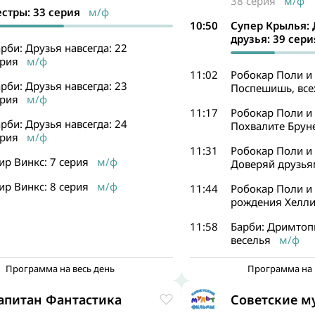
38 серия
м/ф
естры: 33 серия
м/ф
10:50
Супер Крылья: 
друзья: 39 сери
рби: Друзья навсегда: 22
ерия
м/ф
11:02
Робокар Поли и 
рби: Друзья навсегда: 23
Поспешишь, вс
ерия
м/ф
11:17
Робокар Поли и 
рби: Друзья навсегда: 24
Похвалите Брун
ерия
м/ф
11:31
Робокар Поли и 
р Винкс: 7 серия
м/ф
Доверяй друзь
р Винкс: 8 серия
м/ф
11:44
Робокар Поли и 
рождения Хелл
11:58
Барби: Дримтоп
веселья
м/ф
Программа на весь день
Программа на 
апитан Фантастика
Советские 