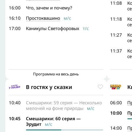
11:08
Ко
16:00
Что, зачем и почему?
с
16:10
Простоквашино
м/с
11:18
Ко
с
17:00
Каникулы Светофоровых
т/с
11:27
Ко
с
11:37
Ко
с
Программа на весь день
В гостях у сказки
К
10:40
Смешарики: 59 серия — Несколько
06:00
П
мелочей на фоне природы
м/с
10:00
П
10:45
Смешарики: 60 серия —
Эрудит
м/с
14:00
П