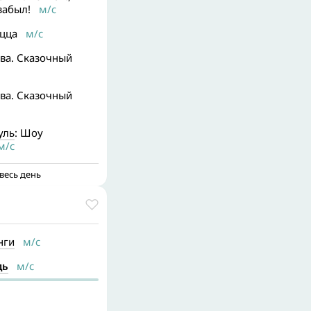
забыл!
м/с
ицца
м/с
ва. Сказочный
ва. Сказочный
уль
: Шоу
/с
весь день
нги
м/с
дь
м/с