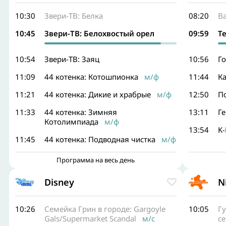
10:30
Звери-ТВ: Белка
08:20
В
10:45
Звери-ТВ: Белохвостый орел
09:59
Т
10:54
Звери-ТВ: Заяц
10:56
Г
11:09
44 котенка: Котошпионка
м/ф
11:44
К
11:21
44 котенка: Дикие и храбрые
м/ф
12:50
П
11:33
44 котенка: Зимняя
13:11
Г
Котолимпиада
м/ф
13:54
K
11:45
44 котенка: Подводная чистка
м/ф
Программа на весь день
Disney
N
10:26
Семейка Грин в городе: Gargoyle
10:05
Г
Gals/Supermarket Scandal
м/с
се