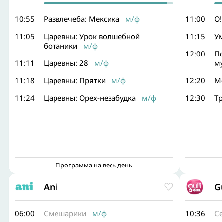
10:55
Развлечеба: Мексика
м/ф
11:00
О
11:05
Царевны: Урок волшебной
11:15
У
ботаники
м/ф
12:00
П
11:11
Царевны: 28
м/ф
м
11:18
Царевны: Прятки
м/ф
12:20
М
11:24
Царевны: Орех-незабудка
м/ф
12:30
Тр
Программа на весь день
Ani
Gu
06:00
Смешарики
м/ф
10:36
Се