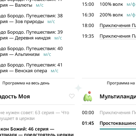
15:00
100% волк
м/ф
ерия — Валюты
м/с
16:30
200% волк
м/ф
до Бородо. Путешествия: 38
ерия — Зов природы
м/с
18:00
Приключения П
до Бородо. Путешествия: 39
19:35
Приключения Па
ерия — Деревня ниндзя
м/с
до Бородо. Путешествия: 40
ерия — Альпинизм
м/с
до Бородо. Путешествия: 41
ерия — Венская опера
м/с
Программа на весь день
Программа на 
адость Моя
Мультиланд
е нужен совет: 63 серия — Что
00:00
Приключения Пе
мущает в церкви
01:45
Простоквашин
акон Божий: 46 серия —
атриарх — предстоятель церкви