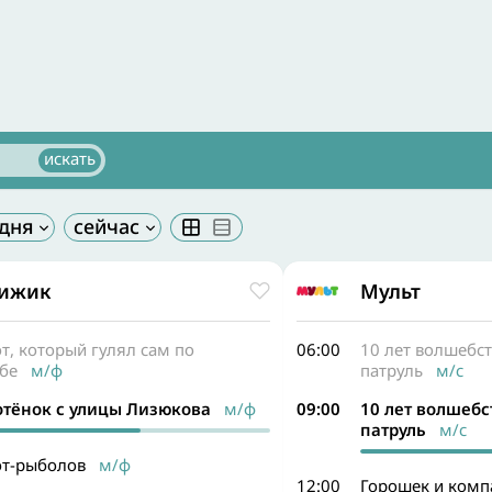
ижик
Мульт
т, который гулял сам по
06:00
10 лет волшебст
бе
м/ф
патруль
м/с
отёнок с улицы Лизюкова
м/ф
09:00
10 лет волшебс
патруль
м/с
от-рыболов
м/ф
12:00
Горошек и компа