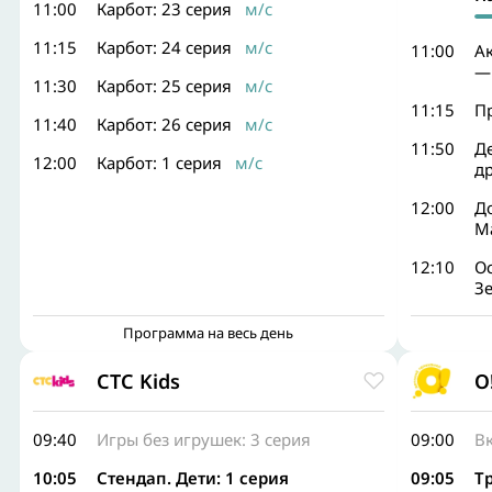
11:00
Карбот: 23 серия
м/с
11:15
Карбот: 24 серия
м/с
11:00
А
—
11:30
Карбот: 25 серия
м/с
11:15
П
11:40
Карбот: 26 серия
м/с
11:50
Д
12:00
Карбот: 1 серия
м/с
д
12:00
Д
М
12:10
Ос
З
Программа на весь день
СТС Kids
О
09:40
Игры без игрушек: 3 серия
09:00
В
10:05
Стендап. Дети: 1 серия
09:05
Т