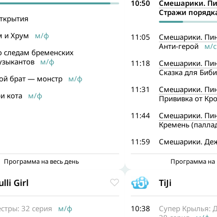
10:50
Смешарики. Пи
Стражи порядк
!ткрытия
м и Хрум
м/ф
11:05
Смешарики. Пин
Анти-герой
м/с
о следам бременских
узыкантов
м/ф
11:18
Смешарики. Пин
Сказка для Биби
ой брат — монстр
м/ф
11:31
Смешарики. Пин
и кота
м/ф
Прививка от Кро
11:44
Смешарики. Пин
Кремень (паллад
11:59
Смешарики. Де
Программа на весь день
Программа на 
lli Girl
TiJi
стры: 32 серия
м/ф
10:38
Супер Крылья: Д