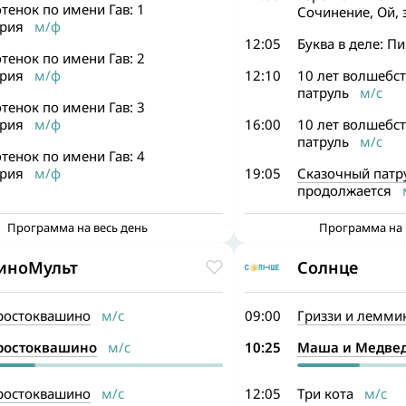
тенок по имени Гав: 1
Сочинение, Ой, 
ерия
м/ф
12:05
Буква в деле: П
тенок по имени Гав: 2
ерия
м/ф
12:10
10 лет волшебст
патруль
м/с
тенок по имени Гав: 3
ерия
м/ф
16:00
10 лет волшебст
патруль
м/с
тенок по имени Гав: 4
ерия
м/ф
19:05
Сказочный патр
продолжается
м
Программа на весь день
Программа на 
иноМульт
Солнце
ростоквашино
м/с
09:00
Гриззи и лемми
ростоквашино
м/с
10:25
Маша и Медве
ростоквашино
м/с
12:05
Три кота
м/с