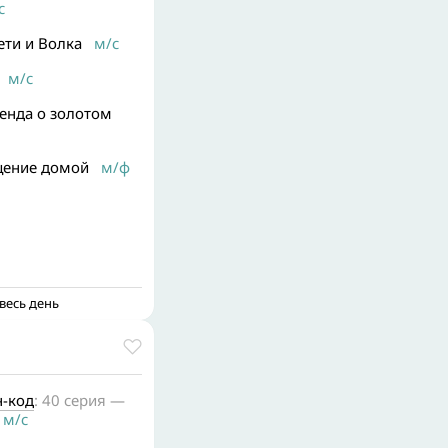
с
ти и Волка
м/с
м/с
енда о золотом
щение домой
м/ф
весь день
-код
: 40 серия —
м/с