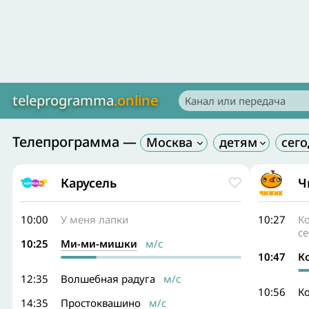
teleprogramma
.online
Телепрограмма —
Москва
Карусель
Ч
10:00
У меня лапки
10:27
Ко
се
10:25
Ми-ми-мишки
м/с
10:47
К
12:35
Волшебная радуга
м/с
10:56
К
14:35
Простоквашино
м/с