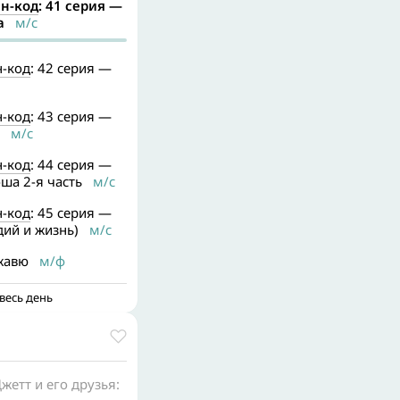
н-код
: 41 серия —
а
м/с
-код
: 42 серия —
-код
: 43 серия —
м/с
-код
: 44 серия —
ша 2-я часть
м/с
-код
: 45 серия —
ий и жизнь)
м/с
жавю
м/ф
весь день
жетт и его друзья: