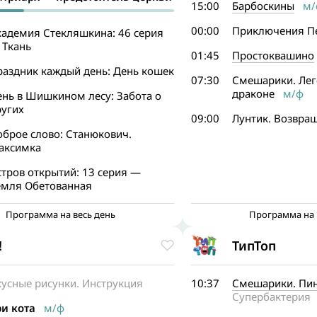
15:00
Барбоскины
м/
00:00
Приключения Пе
кадемия Стекляшкина: 46 серия
 Ткань
01:45
Простоквашино
раздник каждый день: День кошек
07:30
Смешарики. Лег
драконе
м/ф
ень в Шишкином лесу: Забота о
ругих
09:00
Лунтик. Возвра
оброе слово: Станюкович.
аксимка
тров открытий: 13 серия —
емля Обетованная
Программа на весь день
Программа на 
!
ТипТоп
кусные рисунки. Инструкция
10:37
Смешарики. Пин
Супербактерия
ри кота
м/ф