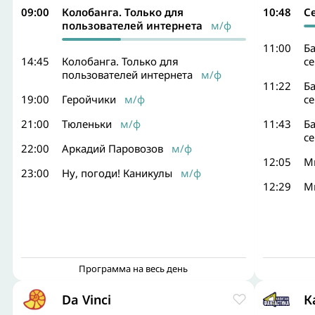
09:00
Колобанга. Только для
10:48
С
пользователей интернета
м/ф
11:00
Ба
14:45
Колобанга. Только для
с
пользователей интернета
м/ф
11:22
Ба
19:00
Геройчики
м/ф
с
21:00
Тюленьки
м/ф
11:43
Ба
с
22:00
Аркадий Паровозов
м/ф
12:05
Ми
23:00
Ну, погоди! Каникулы
м/ф
12:29
Ми
Программа на весь день
Da Vinci
К