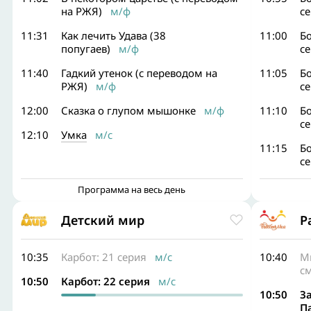
на РЖЯ)
м/ф
с
11:31
Как лечить Удава (38
11:00
Бо
попугаев)
м/ф
с
11:40
Гадкий утенок (с переводом на
11:05
Бо
РЖЯ)
м/ф
с
12:00
Сказка о глупом мышонке
м/ф
11:10
Бо
с
12:10
Умка
м/с
11:15
Бо
с
Программа на весь день
Детский мир
Р
10:35
Карбот: 21 серия
м/с
10:40
Мн
с
10:50
Карбот: 22 серия
м/с
10:50
З
П