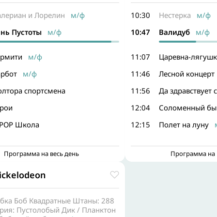
алериан и Лорелин
м/ф
10:30
Нестерка
м/ф
ень Пустоты
м/ф
10:47
Валидуб
м/ф
ормити
м/ф
11:07
Царевна-лягушк
арбот
м/ф
11:46
Лесной концерт
олтора спортсмена
11:56
Да здравствует 
ерои
12:04
Соломенный бы
-PОР Школа
12:15
Полет на луну
м
Программа на весь день
Программа на 
ickelodeon
убка Боб Квадратные Штаны: 288
рия: Пустолобый Дик / Планктон