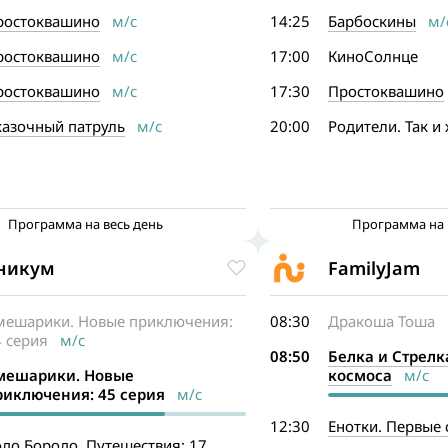
ростоквашино
м/с
14:25
Барбоскины
м/
ростоквашино
м/с
17:00
КиноСолнце
ростоквашино
м/с
17:30
Простоквашино
казочный патруль
м/с
20:00
Родители. Так и
Программа на весь день
Программа на 
никум
FamilyJam
мешарики. Новые приключения:
08:30
Дракоша Тоша
м
 серия
м/с
08:50
Белка и Стрелк
мешарики. Новые
космоса
м/с
риключения: 45 серия
м/с
12:30
Енотки. Первые 
до Бородо. Путешествия: 17