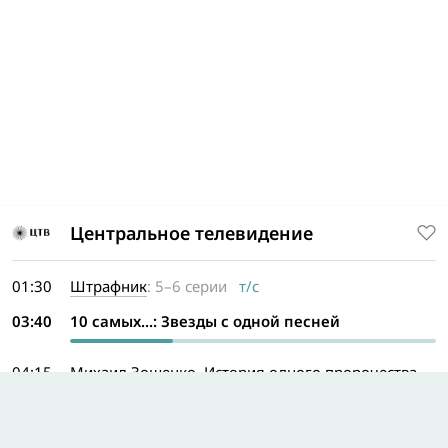
Центральное телевидение
01:30
Штрафник
: 5–6 серии
т/с
03:40
10 самых...: Звезды с одной песней
04:15
Михаил Зощенко. История одного пророчества
05:05
Актёрские судьбы: Людмила Хитяева и Николай
Лебедев