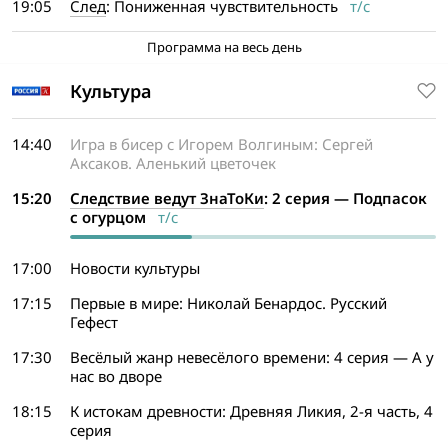
19:05
След
: Пониженная чувствительность
т/с
Программа на весь день
Культура
14:40
Игра в бисер с Игорем Волгиным: Сергей
Аксаков. Аленький цветочек
15:20
Следствие ведут ЗнаТоКи
: 2 серия — Подпасок
с огурцом
т/с
17:00
Новости культуры
17:15
Первые в мире: Николай Бенардос. Русский
Гефест
17:30
Весёлый жанр невесёлого времени: 4 серия — А у
нас во дворе
18:15
К истокам древности: Древняя Ликия, 2-я часть, 4
серия