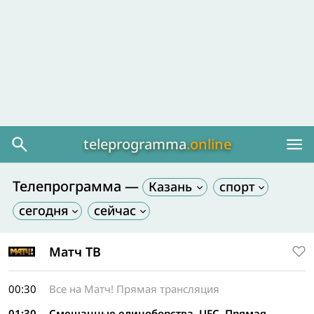
teleprogramma
.online
Телепрограмма —
Казань
Матч ТВ
00:30
Все на Матч! Прямая трансляция
01:30
Смешанные единоборства. UFC. Прямая