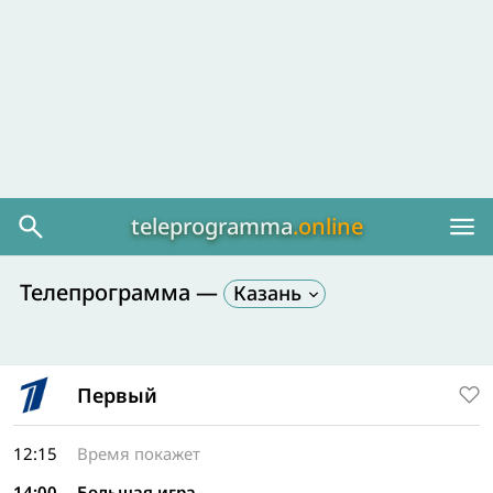
teleprogramma
.online
Телепрограмма —
Казань
Первый
12:15
Время покажет
14:00
Большая игра