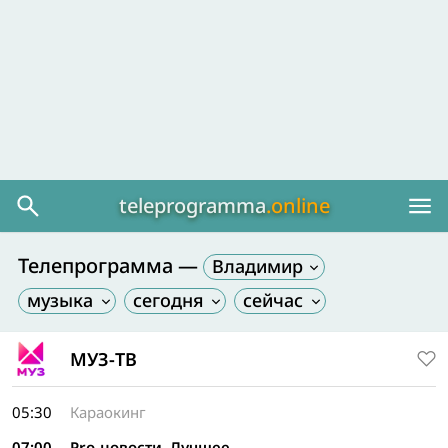
teleprogramma
.online
Телепрограмма —
Владимир
МУЗ-ТВ
05:30
Караокинг
07:00
Pro-новости. Лучшее