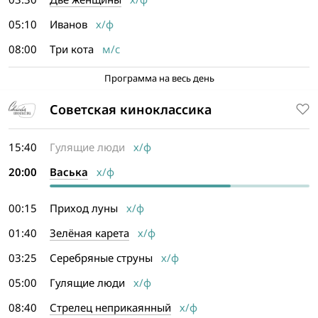
05:10
Иванов
х/ф
08:00
Три кота
м/с
Программа на весь день
Советская киноклассика
15:40
Гулящие люди
х/ф
20:00
Васька
х/ф
00:15
Приход луны
х/ф
01:40
Зелёная карета
х/ф
03:25
Серебряные струны
х/ф
05:00
Гулящие люди
х/ф
08:40
Стрелец неприкаянный
х/ф