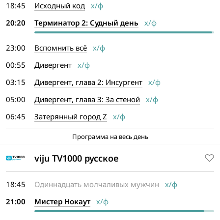
18:45
Исходный код
х/ф
20:20
Терминатор 2: Судный день
х/ф
23:00
Вспомнить всё
х/ф
00:55
Дивергент
х/ф
03:15
Дивергент, глава 2: Инсургент
х/ф
05:00
Дивергент, глава 3: За стеной
х/ф
06:45
Затерянный город Z
х/ф
Программа на весь день
viju TV1000 русское
18:45
Одиннадцать молчаливых мужчин
х/ф
21:00
Мистер Нокаут
х/ф