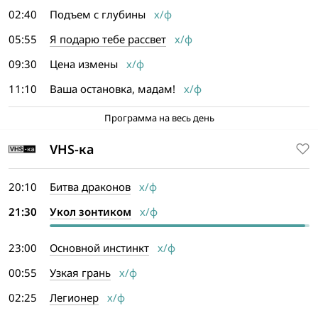
02:40
Подъем с глубины
х/ф
05:55
Я подарю тебе рассвет
х/ф
09:30
Цена измены
х/ф
11:10
Ваша остановка, мадам!
х/ф
Программа на весь день
VHS-ка
20:10
Битва драконов
х/ф
21:30
Укол зонтиком
х/ф
23:00
Основной инстинкт
х/ф
00:55
Узкая грань
х/ф
02:25
Легионер
х/ф