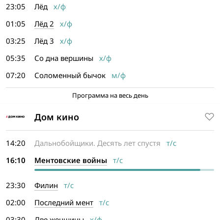
23:05
Лёд
х/ф
01:05
Лёд 2
х/ф
03:25
Лёд 3
х/ф
05:35
Со дна вершины
х/ф
07:20
Соломенный бычок
м/ф
Программа на весь день
Дом кино
14:20
Дальнобойщики. Десять лет спустя
т/с
16:10
Ментовские войны
т/с
23:30
Филин
т/с
02:00
Последний мент
т/с
03:30
Две женщины
х/ф