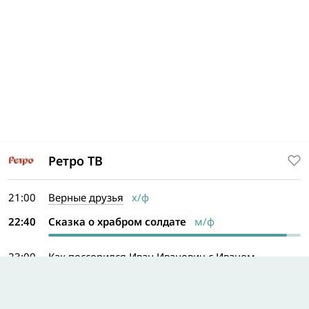
Ретро ТВ
21:00
Верные друзья
х/ф
22:40
Сказка о храбром солдате
м/ф
23:00
Как поссорился Иван Иванович с Иваном
Никифоровичем
х/ф
00:15
Полкан и шавка
м/ф