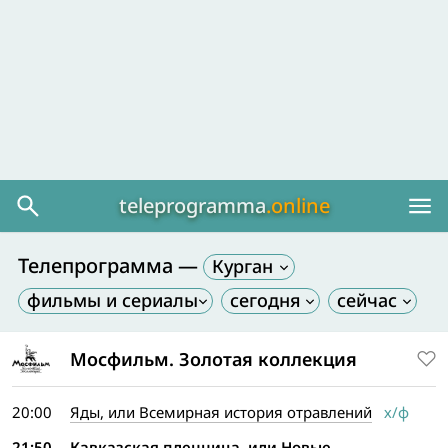
teleprogramma
.online
Телепрограмма —
Курган
Мосфильм. Золотая коллекция
20:00
Яды, или Всемирная история отравлений
х/ф
21:50
Кавказская пленница, или Новые