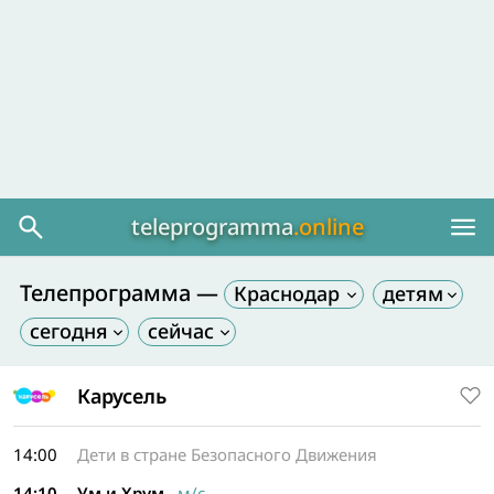
teleprogramma
.online
Телепрограмма —
Краснодар
Карусель
14:00
Дети в стране Безопасного Движения
14:10
Ум и Хрум
м/с