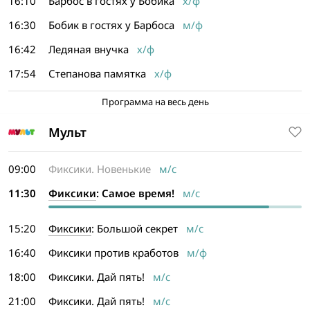
16:10
Барбос в гостях у Бобика
х/ф
16:30
Бобик в гостях у Барбоса
м/ф
16:42
Ледяная внучка
х/ф
17:54
Степанова памятка
х/ф
Программа на весь день
Мульт
09:00
Фиксики. Новенькие
м/с
11:30
Фиксики
: Самое время!
м/с
15:20
Фиксики
: Большой секрет
м/с
16:40
Фиксики против кработов
м/ф
18:00
Фиксики. Дай пять!
м/с
21:00
Фиксики. Дай пять!
м/с