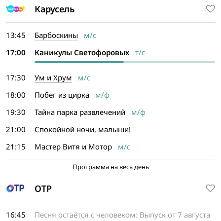
Карусель
13:45
Барбоскины
м/с
17:00
Каникулы Светофоровых
т/с
17:30
Ум и Хрум
м/с
18:00
Побег из цирка
м/ф
19:30
Тайна парка развлечений
м/ф
21:00
Спокойной ночи, малыши!
21:15
Мастер Витя и Мотор
м/с
Программа на весь день
ОТР
16:45
Песня остаётся с человеком: Выпуск от 7 августа