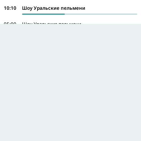
10:10
Шоу Уральские пельмени
05:00
Шоу Уральские пельмени
08:50
ПроСТО кухня
10:00
100 мест, где поесть
11:00
Две стороны одной страны: 1 серия
12:00
Чем заняться в выходные?
Программа на весь день
Домашний
14:10
Голоса ушедших душ: Сестра из прошлого
14:45
Любовь зла: 1–4 серии
х/ф
19:00
Код любви: 1–4 серии
х/ф