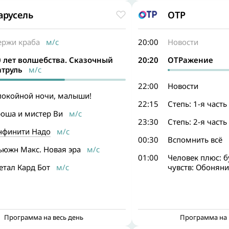
арусель
ОТР
ержи краба
м/с
20:00
Новости
0 лет волшебства. Сказочный
20:20
ОТРажение
атруль
м/с
22:00
Новости
покойной ночи, малыши!
22:15
Степь: 1-я часть
роша и мистер Ви
м/с
23:30
Степь: 2-я часть
нфинити Надо
м/с
00:30
Вспомнить всё
ьюжн Макс. Новая эра
м/с
01:00
Человек плюс: 
етал Кард Бот
м/с
чувств: Обоняни
Программа на весь день
Программа на 