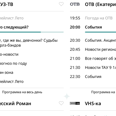
УЗ-ТВ
ОТВ (Екатери
лейлист Лето
19:55
Погода на ОТВ
то следующий?
20:00
События
, где же вы, девчонки? Судьбы
20:30
События. Акцен
рлз-бэндов
20:45
Новости регион
o-новости
21:00
Все говорят об 
огноз по году
21:30
Новости ТАУ 9 1
ан-зона
22:30
События
лейлист Лето
Программа на весь день
Программа на 
усский Роман
VHS-ка