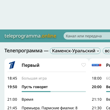
teleprogramma
.online
Телепрограмма —
Каменск-Уральский
Первый
Р
18:45
Большая игра
18:00
6
19:50
Пусть говорят
20:00
В
21:00
Время
21:10
В
21:45
Премьера. Пармские фиалки: 8
21:30
Се