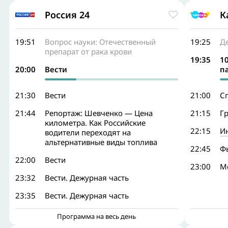
Россия 24
К
19:51
Вопрос науки: Отечественный
19:25
Д
препарат от рака крови
19:35
1
20:00
Вести
п
21:30
Вести
21:00
С
21:44
Репортаж: Шевченко — Цена
21:15
Г
километра. Как Российские
22:15
И
водители переходят на
альтернативные виды топлива
22:45
Ф
22:00
Вести
23:00
М
23:32
Вести. Дежурная часть
23:35
Вести. Дежурная часть
Программа на весь день