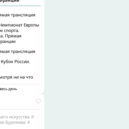
 Франции
рямая трансляция
 Чемпионат Европы
м спорта.
а. Прямая
Франции
рямая трансляция
Кубок России.
мотря ни на что
весь день
го искусства. К
я Бурляева: 4