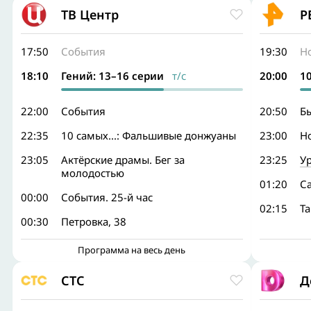
ТВ Центр
Р
17:50
События
19:30
Н
18:10
Гений: 13–16 серии
т/с
20:00
1
22:00
События
20:50
Б
22:35
10 самых...: Фальшивые донжуаны
23:00
Н
23:05
Актёрские драмы. Бег за
23:25
У
молодостью
01:20
С
00:00
События. 25-й час
02:15
Т
00:30
Петровка, 38
Программа на весь день
СТС
Д