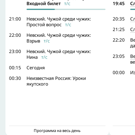
Входной билет
т/с
19:45
С
21:00
Невский. Чужой среди чужих:
20:35
С
Простой вопрос
т/с
21:25
С
22:00
Невский. Чужой среди чужих:
22:20
Ве
Взрыв
т/с
д
23:00
Невский. Чужой среди чужих:
23:05
В
Нина
т/с
в
00:15
Сегодня
00:00
Из
00:30
Неизвестная Россия: Уроки
якутского
Программа на весь день