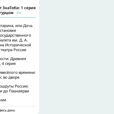
т ЗнаТоКи
: 1 серия
огурцом
т/с
атарина, или Дочь
становке
государственного
алета им. Д. А.
 на Исторической
театра России
ости: Древняя
, 4 серия
евесёлого времени:
ас во дворе
ршруты России:
ми до Паанаярви
нии
весь день