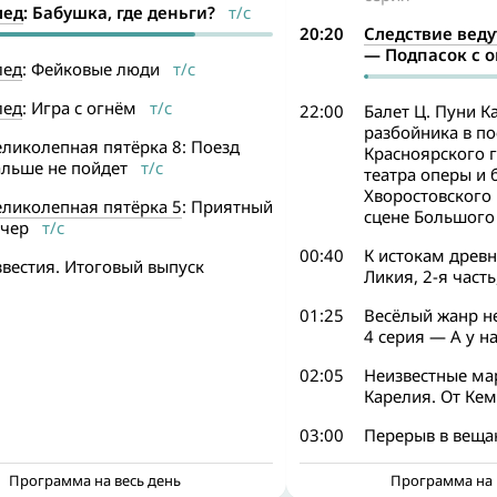
лед
: Бабушка, где деньги?
т/с
20:20
Следствие веду
— Подпасок с 
лед
: Фейковые люди
т/с
лед
: Игра с огнём
т/с
22:00
Балет Ц. Пуни К
разбойника в по
ликолепная пятёрка 8: Поезд
Красноярского 
альше не пойдет
т/с
театра оперы и б
Хворостовского
еликолепная пятёрка 5
: Приятный
сцене Большого 
ечер
т/с
00:40
К истокам древн
вестия. Итоговый выпуск
Ликия, 2-я часть
01:25
Весёлый жанр н
4 серия — А у н
02:05
Неизвестные ма
Карелия. От Ке
03:00
Перерыв в веща
Программа на весь день
Программа на 