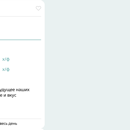
х/ф
х/ф
будущее наших
е и вкус
весь день