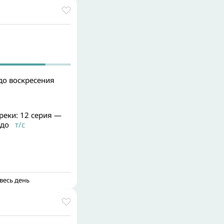
до воскресения
реки: 12 серия —
здо
т/с
весь день