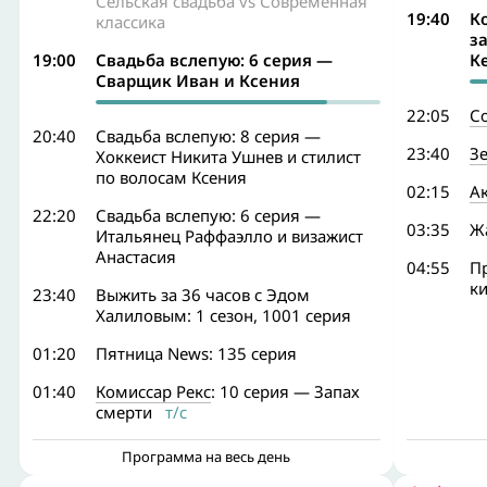
Сельская свадьба vs Современная
19:40
К
классика
з
19:00
Свадьба вслепую: 6 серия —
К
Сварщик Иван и Ксения
22:05
С
20:40
Свадьба вслепую: 8 серия —
23:40
З
Хоккеист Никита Ушнев и стилист
по волосам Ксения
02:15
Ак
22:20
Свадьба вслепую: 6 серия —
03:35
Ж
Итальянец Раффаэлло и визажист
Анастасия
04:55
Пр
к
23:40
Выжить за 36 часов с Эдом
Халиловым: 1 сезон, 1001 серия
01:20
Пятница News: 135 серия
01:40
Комиссар Рекс
: 10 серия — Запах
смерти
т/с
Программа на весь день