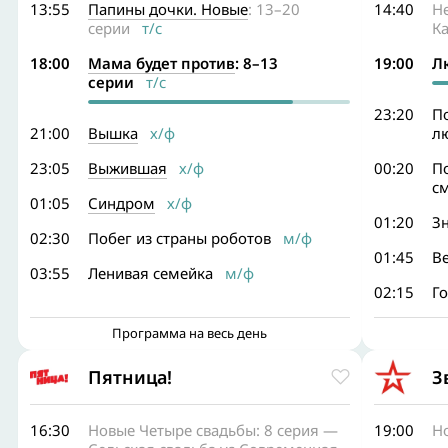
13:55
Папины дочки. Новые
: 13–20
14:40
Не
серии
т/с
Ка
18:00
Мама будет против
: 8–13
19:00
Л
серии
т/с
23:20
П
21:00
Вышка
х/ф
л
23:05
Выжившая
х/ф
00:20
П
с
01:05
Синдром
х/ф
01:20
Зн
02:30
Побег из страны роботов
м/ф
01:45
В
03:55
Ленивая семейка
м/ф
02:15
Г
Программа на весь день
Пятница!
З
16:30
Новые Четыре свадьбы: 8 серия —
19:00
Н