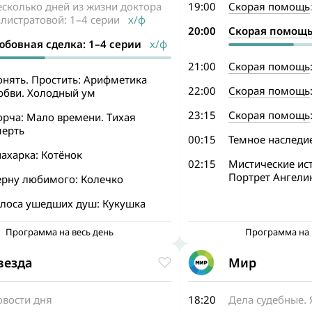
сколько дней из жизни доктора
19:00
Скорая помощь
листратовой: 1–4 серии
х/ф
20:00
Скорая помощ
юбовная сделка: 1–4 серии
х/ф
21:00
Скорая помощь
онять. Простить: Арифметика
22:00
Скорая помощь
юбви. Холодный ум
23:15
Скорая помощь
орча: Мало времени. Тихая
мерть
00:15
Темное наследи
ахарка: Котёнок
02:15
Мистические ист
Портрет Ангели
ерну любимого: Колечко
олоса ушедших душ: Кукушка
Программа на весь день
Программа на 
везда
Мир
овости дня
18:20
Дела судебные.