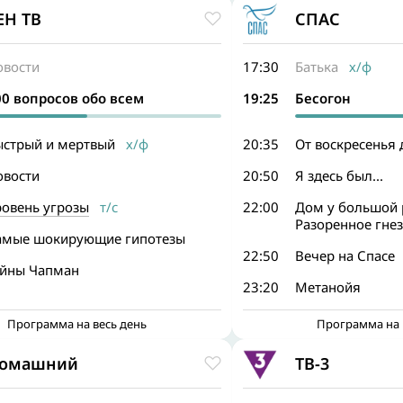
ЕН ТВ
СПАС
овости
17:30
Батька
х/ф
00 вопросов обо всем
19:25
Бесогон
ыстрый и мертвый
х/ф
20:35
От воскресенья 
овости
20:50
Я здесь был...
ровень угрозы
т/с
22:00
Дом у большой 
Разоренное гне
амые шокирующие гипотезы
22:50
Вечер на Спасе
айны Чапман
23:20
Метанойя
Программа на весь день
Программа на 
омашний
ТВ-3