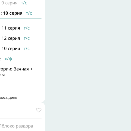
: 9 серия
т/с
ь
: 10 серия
т/с
: 11 серия
т/с
: 12 серия
т/с
: 10 серия
т/с
е
х/ф
ории: Вечная +
ны
весь день
 Яблоко раздора