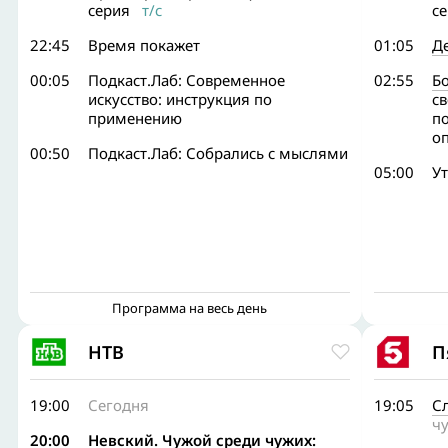
серия
т/с
с
22:45
Время покажет
01:05
Д
00:05
Подкаст.Лаб: Современное
02:55
Бо
искусство: инструкция по
св
применению
п
оп
00:50
Подкаст.Лаб: Собрались с мыслями
05:00
Ут
Программа на весь день
НТВ
П
19:00
Сегодня
19:05
С
чу
20:00
Невский. Чужой среди чужих: