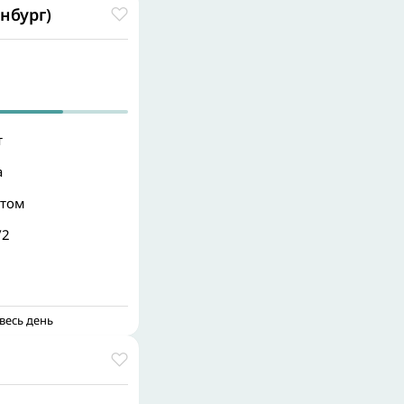
нбург)
т
а
этом
/2
весь день