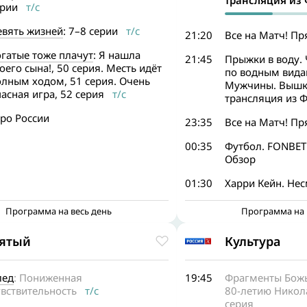
трансляция из
ерии
т/с
евять жизней
: 7–8 серии
т/с
21:20
Все на Матч! П
гатые тоже плачут
: Я нашла
21:45
Прыжки в воду.
оего сына!, 50 серия. Месть идёт
по водным вида
олным ходом, 51 серия. Очень
Мужчины. Вышк
асная игра, 52 серия
т/с
трансляция из 
ро России
23:35
Все на Матч! П
00:35
Футбол. FONBET 
Обзор
01:30
Харри Кейн. Нес
Программа на весь день
Программа на 
ятый
Культура
лед
: Пониженная
19:45
Фрагменты Божье
вствительность
т/с
80-летию Никола
серия