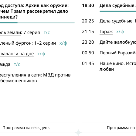
од доступа: Архив как оружие:
18:30
Дела судебные.
ачем Трамп рассекретил дело
еннеди?
20:25
Дела судебные.
21:15
Гараж
х/ф
оль земли
: 7 серия
т/с
23:20
Дайте жалобную
еленый фургон
: 1–2 серии
х/ф
00:50
Первый Евразий
валанги на дне
х/ф
01:45
Наше кино. Ист
ажда
т/с
любви
еступления в сети: МВД против
ибермошенников
Программа на весь день
Программа на 