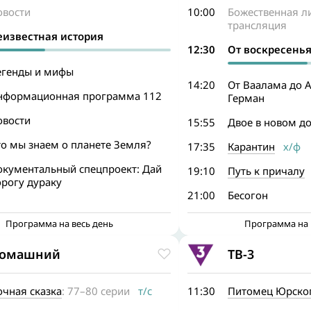
овости
10:00
Божественная л
трансляция
еизвестная история
12:30
От воскресенья
егенды и мифы
14:20
От Ваалама до А
нформационная программа 112
Герман
овости
15:55
Двое в новом д
то мы знаем о планете Земля?
17:35
Карантин
х/ф
окументальный спецпроект: Дай
19:10
Путь к причалу
орогу дураку
21:00
Бесогон
Программа на весь день
Программа на 
омашний
ТВ-3
очная сказка
: 77–80 серии
т/с
11:30
Питомец Юрског