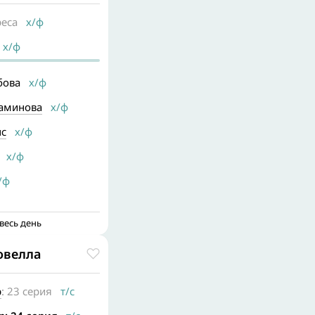
реса
х/ф
х/ф
бова
х/ф
аминова
х/ф
нс
х/ф
х/ф
/ф
весь день
новелла
р
: 23 серия
т/с