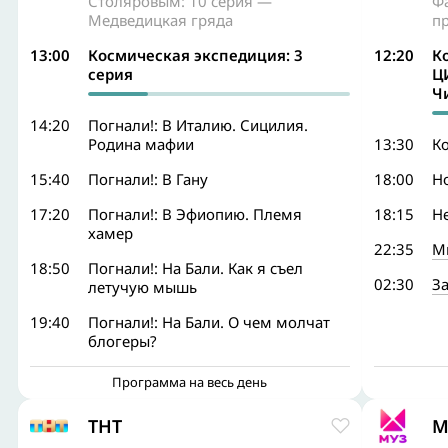
Столяровым: 10 серия —
Ф
Медведицкая гряда
п
13:00
Космическая экспедиция: 3
12:20
К
серия
Ц
Ч
14:20
Погнали!: В Италию. Сицилия.
Родина мафии
13:30
Ко
15:40
Погнали!: В Гану
18:00
Н
17:20
Погнали!: В Эфиопию. Племя
18:15
Н
хамер
22:35
М
18:50
Погнали!: На Бали. Как я съел
02:30
За
летучую мышь
19:40
Погнали!: На Бали. О чем молчат
блогеры?
Программа на весь день
ТНТ
М