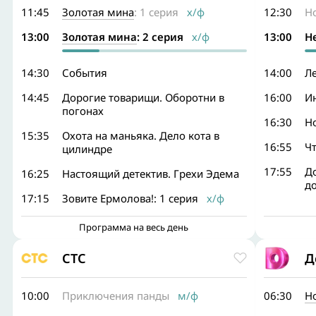
11:45
Золотая мина
: 1 серия
х/ф
12:30
Н
13:00
Золотая мина
: 2 серия
х/ф
13:00
Н
14:30
События
14:00
Л
14:45
Дорогие товарищи. Оборотни в
16:00
И
погонах
16:30
Н
15:35
Охота на маньяка. Дело кота в
16:55
Ч
цилиндре
17:55
Д
16:25
Настоящий детектив. Грехи Эдема
д
17:15
Зовите Ермолова!: 1 серия
х/ф
Программа на весь день
СТС
Д
10:00
Приключения панды
м/ф
06:30
Н