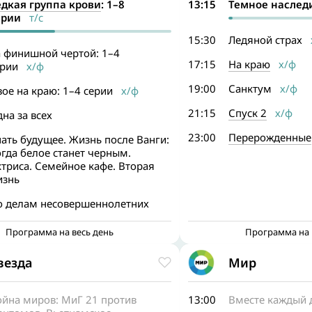
едкая группа крови
: 1–8
13:15
Темное наслед
ерии
т/с
15:30
Ледяной страх
х
а финишной чертой: 1–4
17:15
На краю
х/ф
ерии
х/ф
19:00
Санктум
х/ф
ое на краю: 1–4 серии
х/ф
21:15
Спуск 2
х/ф
на за всех
23:00
Перерожденные
ать будущее. Жизнь после Ванги:
гда белое станет черным.
триса. Семейное кафе. Вторая
изнь
о делам несовершеннолетних
Программа на весь день
Программа на 
везда
Мир
ойна миров: МиГ 21 против
13:00
Вместе каждый 