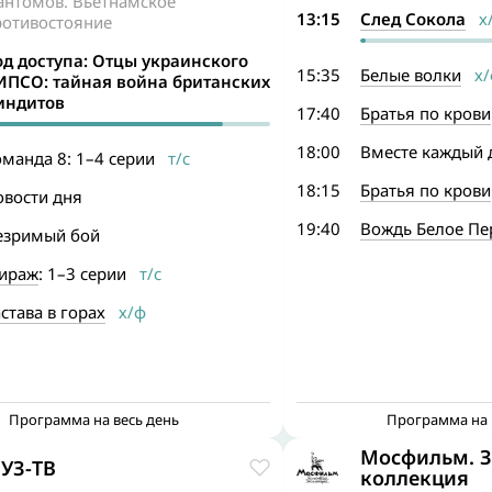
антомов. Вьетнамское
13:15
След Сокола
х
ротивостояние
од доступа: Отцы украинского
15:35
Белые волки
х/
ИПСО: тайная война британских
индитов
17:40
Братья по крови
18:00
Вместе каждый 
манда 8: 1–4 серии
т/с
18:15
Братья по крови
овости дня
19:40
Вождь Белое Пе
езримый бой
ираж
: 1–3 серии
т/с
става в горах
х/ф
Программа на весь день
Программа на 
Мосфильм. З
УЗ-ТВ
коллекция