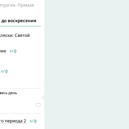
итургия. Прямая
 до воскресения
ляски: Святой
оме
х/ф
х/ф
весь день
о периода 2
х/ф