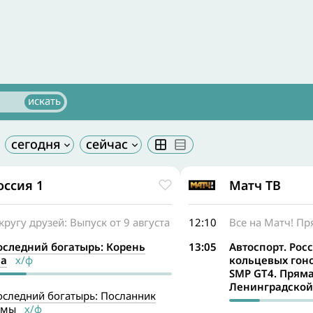
оссия 1
Матч ТВ
кругу друзей: Выпуск от 9 августа
12:10
Все на Матч! П
оследний богатырь: Корень
13:05
Автоспорт. Рос
ла
х/ф
кольцевых гоно
SMP GT4. Пряма
Ленинградской
оследний богатырь: Посланник
ьмы
х/ф