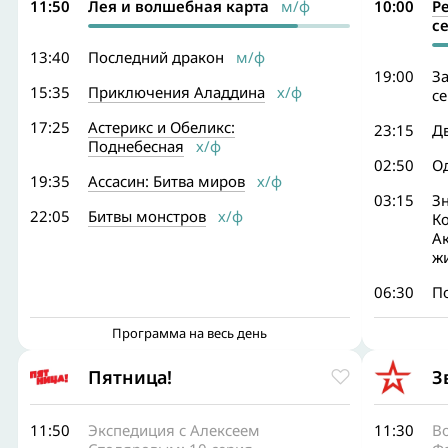
11:50
Лея и волшебная карта
м/ф
10:00
Р
с
13:40
Последний дракон
м/ф
19:00
З
15:35
Приключения Аладдина
х/ф
с
17:25
Астерикс и Обеликс:
23:15
Дв
Поднебесная
х/ф
02:50
Од
19:35
Ассасин: Битва миров
х/ф
03:15
Зн
22:05
Битвы монстров
х/ф
Ко
Ак
ж
06:30
П
Программа на весь день
Пятница!
З
11:50
Экспедиция с Алексеем
11:30
В