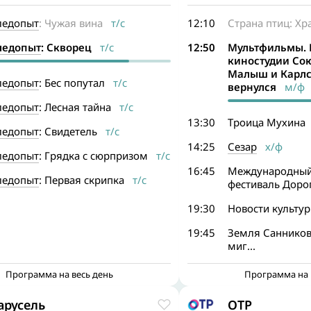
ледопыт
: Чужая вина
т/с
12:10
Страна птиц: Хр
ледопыт
: Скворец
т/с
12:50
Мультфильмы. 
киностудии Со
Малыш и Карлс
ледопыт
: Бес попутал
т/с
вернулся
м/ф
ледопыт
: Лесная тайна
т/с
13:30
Троица Мухина
ледопыт
: Свидетель
т/с
14:25
Сезар
х/ф
ледопыт
: Грядка с сюрпризом
т/с
16:45
Международный
ледопыт
: Первая скрипка
т/с
фестиваль Дорог
19:30
Новости культу
19:45
Земля Санникова
миг...
Программа на весь день
Программа на 
арусель
ОТР