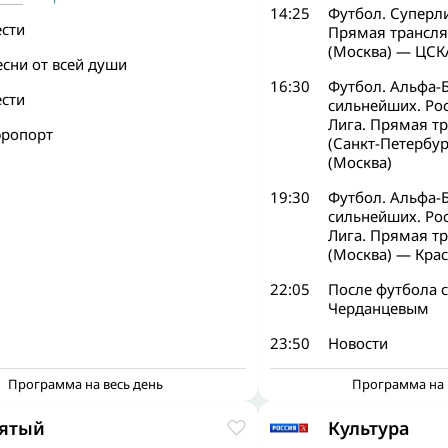
14:25
Футбол. Суперл
ести
Прямая трансля
(Москва) — ЦСК
сни от всей души
16:30
Футбол. Альфа-
ести
сильнейших. Ро
Лига. Прямая тр
эропорт
(Санкт-Петербу
(Москва)
19:30
Футбол. Альфа-
сильнейших. Ро
Лига. Прямая тр
(Москва) — Кра
22:05
После футбола 
Черданцевым
23:50
Новости
Программа на весь день
Программа на 
ятый
Культура