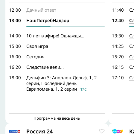
12:00
Дачный ответ
11:40
С
13:00
НашПотребНадзор
12:40
С
14:00
10 лет в эфире! Однажды...
13:30
С
15:00
Своя игра
14:25
С
16:00
Сегодня
15:20
С
16:20
Следствие вели...
16:15
С
18:00
Дельфин 3: Аполлон-Дельф, 1, 2
17:10
С
серии, Последний день
Еврипомена, 1, 2 серии
т/с
Программа на весь день
Россия 24
К