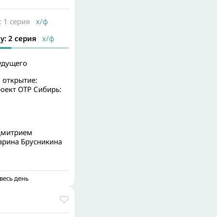
: 1 серия
х/ф
у
: 2 серия
х/ф
удущего
 открытие:
оект ОТР Сибирь:
Дмитрием
рина Брусникина
весь день