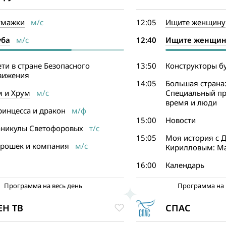
умажки
м/с
12:05
Ищите женщину
уба
м/с
12:40
Ищите женщин
ти в стране Безопасного
13:50
Конструкторы б
вижения
14:05
Большая страна:
м и Хрум
м/с
Специальный пр
время и люди
ринцесса и дракон
м/ф
15:00
Новости
аникулы Светофоровых
т/с
15:05
Моя история с 
орошек и компания
м/с
Кирилловым: Ма
16:00
Календарь
Программа на весь день
Программа на 
ЕН ТВ
СПАС