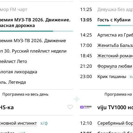
мор FM чарт
11:25
Девушка без ад
ремия МУЗ-ТВ 2026. Движение.
13:05
Гость с Кубани
расная дорожка
14:25
Артистка из Гри
ремия МУЗ-ТВ 2026. Движение
17:00
Женитьба Бальз
п 30. Русский плейлист недели
18:45
Жестокий рома
лейлист Лето
21:20
Формула любви
олотая лихорадка
23:00
Крик тишины
х
ль. Легенда
Программа на весь день
Программа на 
HS-ка
viju TV1000 
сновной инстинкт
х/ф
12:10
Серебряный бо