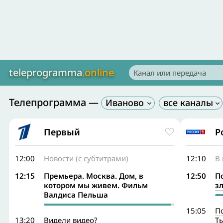
teleprogramma
.online
Телепрограмма —
Иваново
Первый
Р
12:00
Новости (с субтитрами)
12:10
В 
12:15
Премьера. Москва. Дом, в
12:50
П
котором мы живем. Фильм
з
Валдиса Пельша
15:05
П
13:20
Видели видео?
Т