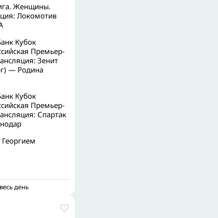
ига. Женщины.
ция: Локомотив
А
Банк Кубок
ссийская Премьер-
ансляция: Зенит
рг) — Родина
Банк Кубок
ссийская Премьер-
ансляция: Спартак
снодар
с Георгием
весь день