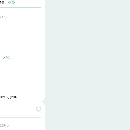
ие
х/ф
/ф
х/ф
весь день
день