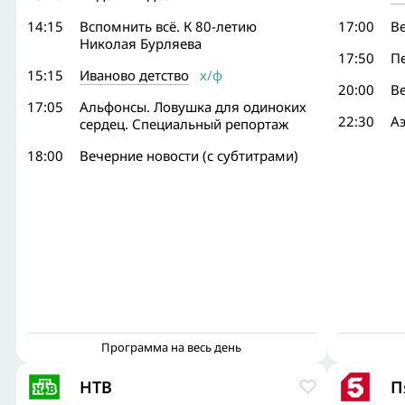
14:15
Вспомнить всё. К 80-летию
17:00
В
Николая Бурляева
17:50
Пе
15:15
Иваново детство
х/ф
20:00
В
17:05
Альфонсы. Ловушка для одиноких
22:30
А
сердец. Специальный репортаж
18:00
Вечерние новости (с субтитрами)
Программа на весь день
НТВ
П