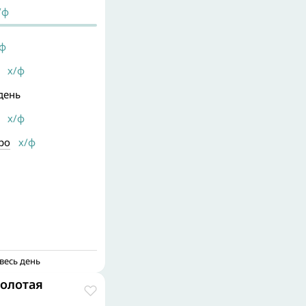
/ф
ф
х/ф
день
х/ф
ро
х/ф
весь день
олотая