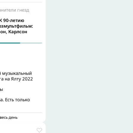
анители гнезд
К 90-летию
юзмультфильм:
он, Карлсон
 музыкальный
а на Ялту 2022
ры
. Есть только
весь день