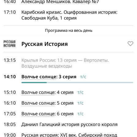
16:40
Александр Меншиков. Кавалер №7
17:10
Карибский кризис. Оцифрованная история:
Свободная Куба, 1 серия
Программа на весь день
Русская История
13:15
Крылья России: 13 серия — Вертолеты.
Воздушные вездеходы
14:10
Волчье солнце
: 3 серия
т/с
15:10
Волчье солнце
: 4 серия
т/с
16:10
Волчье солнце
: 5 серия
т/с
17:05
Волчье солнце
: 6 серия
т/с
18:05
Даниил Галицкий история русского короля
19:00
Русская история: XVI век. Сибирский поход