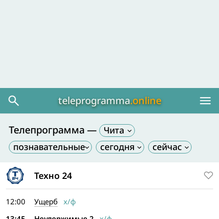
teleprogramma
.online
Телепрограмма —
Чита
Техно 24
12:00
Ущерб
х/ф
13:45
Неудержимые 2
х/ф