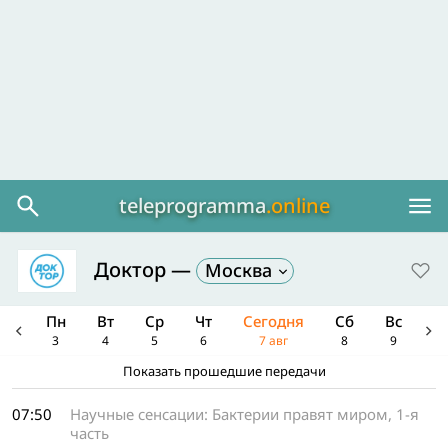
teleprogramma
.online
Доктор
—
Москва
Вс
Пн
Вт
Ср
Чт
Сегодня
Сб
Вс
П
2
3
4
5
6
7 авг
8
9
1
Показать прошедшие передачи
07:50
Научные сенсации: Бактерии правят миром, 1-я
часть