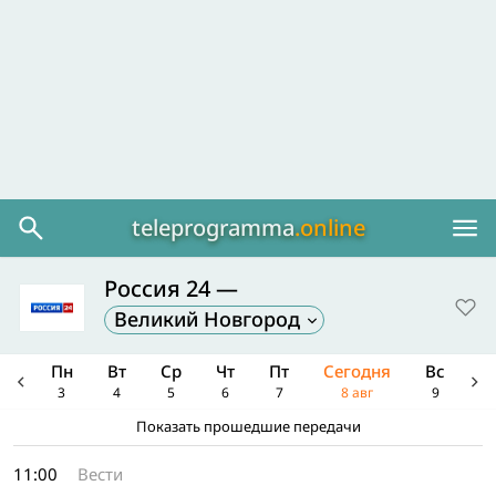
teleprogramma
.online
Россия 24 —
Великий Новгород
Вс
Пн
Вт
Ср
Чт
Пт
Сегодня
Вс
П
2
3
4
5
6
7
8 авг
9
1
Показать прошедшие передачи
11:00
Вести