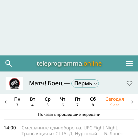
teleprogramma
.online
Матч! Боец —
Пермь
Вс
Пн
Вт
Ср
Чт
Пт
Сб
Сегодня
П
2
3
4
5
6
7
8
9 авг
1
Показать прошедшие передачи
14:00
Смешанные единоборства. UFC Fight Night.
Трансляция из США: Д. Нургожай — Б. Лопес