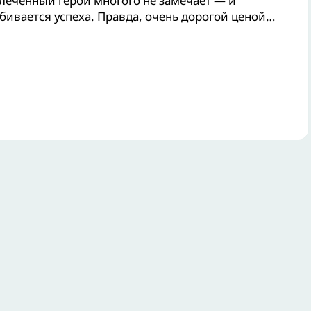
леченный герой многого не замечает — и
бивается успеха. Правда, очень дорогой ценой…