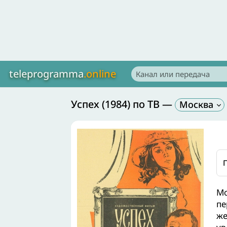
teleprogramma
.online
Успех (1984) по ТВ
—
Москва
Мо
пе
же