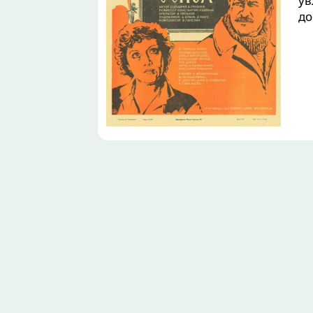
ув
до