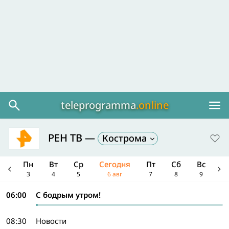
teleprogramma
.online
РЕН ТВ —
Кострома
Вс
Пн
Вт
Ср
Сегодня
Пт
Сб
Вс
П
2
3
4
5
6 авг
7
8
9
1
06:00
С бодрым утром!
08:30
Новости