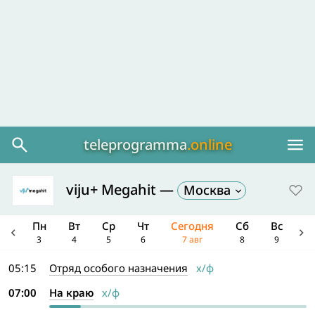
teleprogramma
.online
viju+ Megahit
—
Москва
Вс
Пн
Вт
Ср
Чт
Сегодня
Сб
Вс
П
2
3
4
5
6
7 авг
8
9
1
05:15
Отряд особого назначения
х/ф
07:00
На краю
х/ф