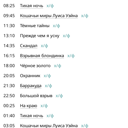
08:25
Тихая ночь
х/ф
09:45
Кошачьи миры Луиса Уэйна
х/ф
11:30
Тёмные тайны
х/ф
13:10
Прежде чем я усну
х/ф
14:35
Скандал
х/ф
16:15
Взрывная блондинка
х/ф
18:00
Чёрное золото
х/ф
20:05
Охранник
х/ф
21:30
Барракуда
х/ф
22:50
Большой взрыв
х/ф
00:25
На краю
х/ф
01:40
Тихая ночь
х/ф
03:05
Кошачьи миры Луиса Уэйна
х/ф