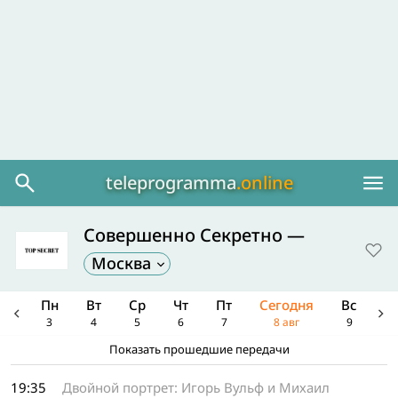
teleprogramma
.online
Совершенно Секретно
—
Москва
Вс
Пн
Вт
Ср
Чт
Пт
Сегодня
Вс
П
2
3
4
5
6
7
8 авг
9
1
Показать прошедшие передачи
19:35
Двойной портрет: Игорь Вульф и Михаил