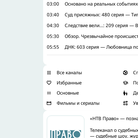
03:00
Основано на реальных событиях:
03:40
Суд присяжных: 480 серия — Ти
04:30
Следствие вели...: 209 серия — 
05:30
Обзор. Чрезвычайное происшес
05:55
ДНК: 603 серия — Любовница по
Все каналы
С
Избранные
П
Основные
Д
Фильмы и сериалы
У
«НТВ Право» — позна
Телеканал о судебных
— судебные шоу, жур