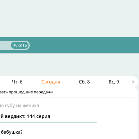
Чт
6
Сегодня
Сб
8
Вс
9
зать прошедшие передачи
ла губу на жениха
й вердикт: 144 серия
 бабушка?