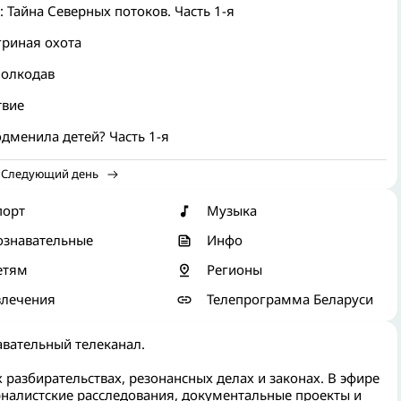
 Тайна Северных потоков. Часть 1-я
гриная охота
Волкодав
твие
дменила детей? Часть 1-я
Следующий день
порт
Музыка
ознавательные
Инфо
етям
Регионы
влечения
Телепрограмма Беларуси
вательный телеканал.
 разбирательствах, резонансных делах и законах. В эфире
налистские расследования, документальные проекты и