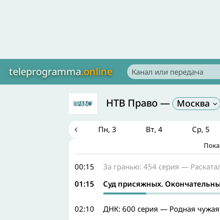
teleprogramma
.online
НТВ Право
—
Москва
Сб
1
Вс
2
Пн
3
Вт
4
Ср
5
Пока
00:15
За гранью: 454 серия — Раската
01:15
Суд присяжных. Окончательны
02:10
ДНК: 600 серия — Родная чужая