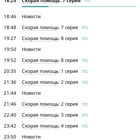
18:25
Скорая помощь
: 7 серия
т/с
18:46
Новости
18:48
Скорая помощь
: 7 серия
т/с
19:27
Скорая помощь
: 8 серия
т/с
19:50
Новости
19:52
Скорая помощь
: 8 серия
т/с
20:35
Скорая помощь
: 1 серия
т/с
21:36
Скорая помощь
: 2 серия
т/с
21:44
Новости
21:46
Скорая помощь
: 2 серия
т/с
22:40
Скорая помощь
: 3 серия
т/с
23:42
Скорая помощь
: 4 серия
т/с
23:50
Новости