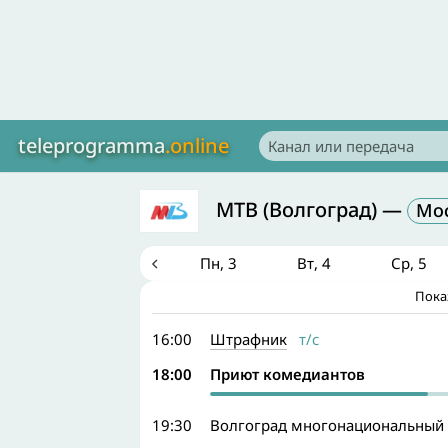
teleprogramma
.online
МТВ (Волгоград)
—
Мо
Сб
1
Вс
2
Пн
3
Вт
4
Ср
5
Пока
Маленькие беглецы
м/с
м/с
х/ф
х/ф
х/ф
т/с
16:00
Штрафник
т/с
18:00
Приют комедиантов
19:30
Волгоград многонациональный