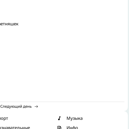
ветняшек
Следующий день
порт
Музыка
ознавательные
Инфо