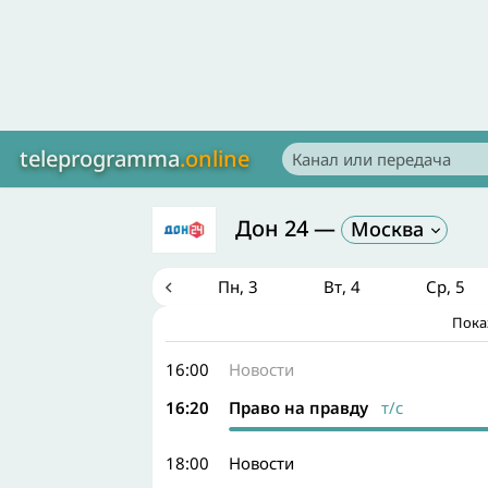
teleprogramma
.online
Дон 24
—
Москва
Сб
1
Вс
2
Пн
3
Вт
4
Ср
5
Пока
Курьерский особой важности
т/с
т/с
т/
16:00
Новости
16:20
Право на правду
т/с
18:00
Новости