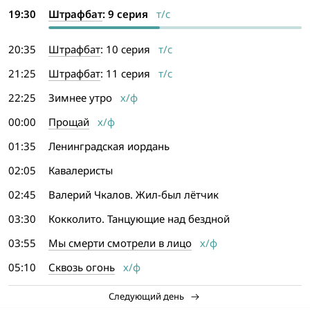
19:30
Штрафбат
: 9 серия
т/с
20:35
Штрафбат
: 10 серия
т/с
21:25
Штрафбат
: 11 серия
т/с
22:25
Зимнее утро
х/ф
00:00
Прощай
х/ф
01:35
Ленинградская иордань
02:05
Кавалеристы
02:45
Валерий Чкалов. Жил-был лётчик
03:30
Кокколито. Танцующие над бездной
03:55
Мы смерти смотрели в лицо
х/ф
05:10
Сквозь огонь
х/ф
Следующий день