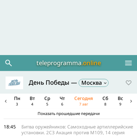
teleprogramma
.online
День Победы
—
Москва
Вс
Пн
Вт
Ср
Чт
Сегодня
Сб
Вс
П
2
3
4
5
6
7 авг
8
9
1
Показать прошедшие передачи
Коридор бессмертия
Штрафбат
Штрафбат
Мы смерти смотрели в лицо
На солнце, вдоль рядов кукурузы
Отряд особого назначения
Коридор бессмертия
т/с
т/с
х/ф
х/ф
х/ф
х/ф
х/ф
18:45
Битва оружейников: Самоходные артиллерийские
установки. 2С3 Акация против М109, 14 серия