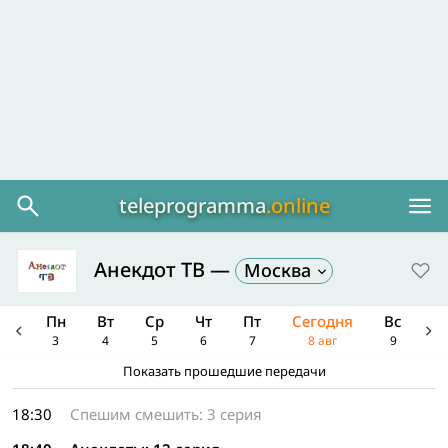
teleprogramma
.online
Анекдот ТВ
—
Москва
Вс
Пн
Вт
Ср
Чт
Пт
Сегодня
Вс
П
2
3
4
5
6
7
8 авг
9
1
Показать прошедшие передачи
18:30
Спешим смешить: 3 серия